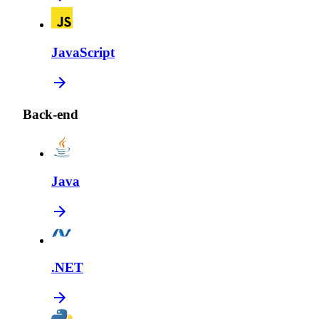
JavaScript
Back-end
Java
.NET