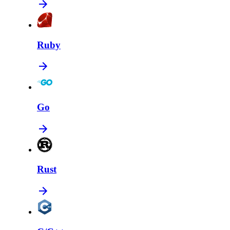
Ruby
Go
Rust