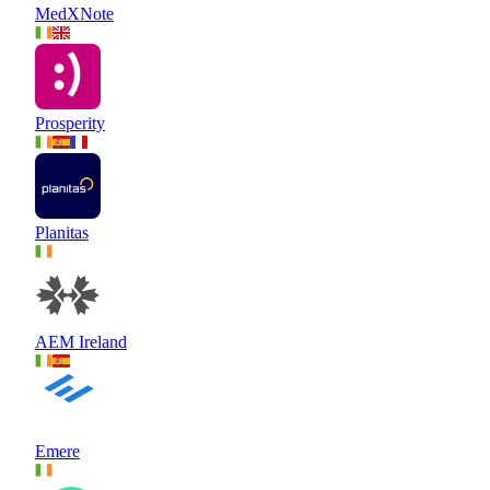
MedXNote
Prosperity
Planitas
AEM Ireland
Emere