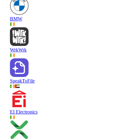
BMW
WrkWrk
SpeakToFile
EI Electronics