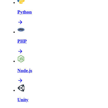
Python
PHP
Node.js
Unity