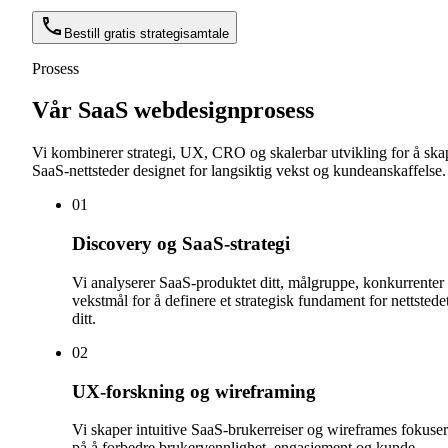
Bestill gratis strategisamtale
Prosess
Vår SaaS webdesignprosess
Vi kombinerer strategi, UX, CRO og skalerbar utvikling for å ska
SaaS-nettsteder designet for langsiktig vekst og kundeanskaffelse.
0
1
Discovery og SaaS-strategi
Vi analyserer SaaS-produktet ditt, målgruppe, konkurrenter
vekstmål for å definere et strategisk fundament for nettstede
ditt.
0
2
UX-forskning og wireframing
Vi skaper intuitive SaaS-brukerreiser og wireframes fokuser
på å forbedre brukervennlighet, engasjement og kunde-