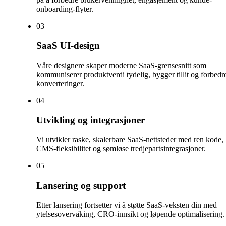
onboarding-flyter.
0
3
SaaS UI-design
Våre designere skaper moderne SaaS-grensesnitt som
kommuniserer produktverdi tydelig, bygger tillit og forbedr
konverteringer.
0
4
Utvikling og integrasjoner
Vi utvikler raske, skalerbare SaaS-nettsteder med ren kode,
CMS-fleksibilitet og sømløse tredjepartsintegrasjoner.
0
5
Lansering og support
Etter lansering fortsetter vi å støtte SaaS-veksten din med
ytelsesovervåking, CRO-innsikt og løpende optimalisering.