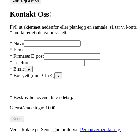
Ask a question
Kontakt Oss!
Fyll ut skjemaet nedenfor eller planlegg en samtale, så tar vi konta
* indikerer et obligatorisk felt.
*
Navn
*
Firma
*
Firmaets E-post
*
Telefon
*
Emne
*
Budsjett (min. €15K)
*
Beskriv behovene dine i detalj.
Gjenstående tegn: 1000
Send
Ved å klikke på Send, godtar du vår
Personvernerklæring.