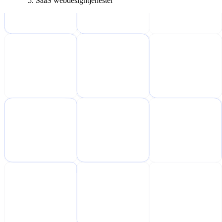
SaaS webdesigntjenester