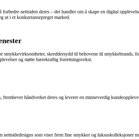
 forbedre nettsiden deres – det handler om å skape en digital opplevel
seg ut i et konkurransepreget marked.
enester
 for smykkevirksomheter, skreddersydd til behovene til smykkebrands, fo
plevelser og støtte bærekraftig forretningsvekst.
s, fremhever håndverket deres og leverer en minneverdig kundeoppleve
um nettsidedesigns som viser frem fine smykker og luksuskolleksjoner m