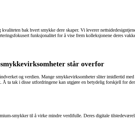
og kvaliteten bak hvert smykke dere skaper. Vi leverer nettsidedesignt
erteringsfokusert funksjonalitet for å vise frem kolleksjonene deres vak
e smykkevirksomheter står overfor
åndverket og verdien. Mange smykkevirksomheter sliter imidlertid med d
t. Å ta tak i disse utfordringene kan utgjøre en betydelig forskjell for de
remium-smykker til å virke mindre verdifulle. Deres digitale tilstedevære