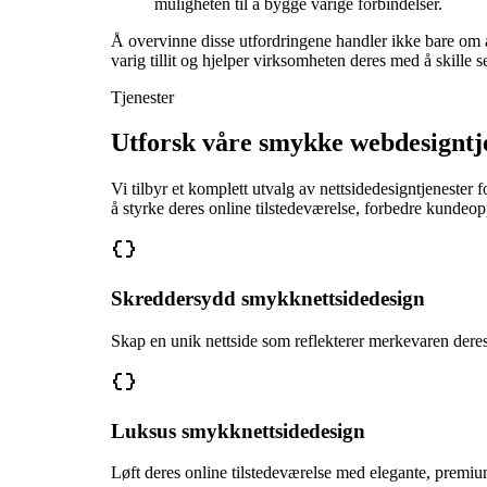
muligheten til å bygge varige forbindelser.
Å overvinne disse utfordringene handler ikke bare om å
varig tillit og hjelper virksomheten deres med å skille 
Tjenester
Utforsk våre smykke webdesigntj
Vi tilbyr et komplett utvalg av nettsidedesigntjenester
å styrke deres online tilstedeværelse, forbedre kundeop
Skreddersydd smykknettsidedesign
Skap en unik nettside som reflekterer merkevaren dere
Luksus smykknettsidedesign
Løft deres online tilstedeværelse med elegante, premi