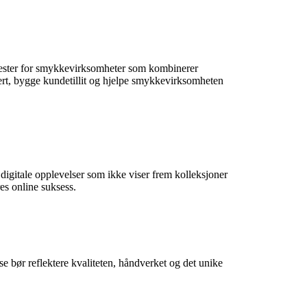
jenester for smykkevirksomheter som kombinerer
kert, bygge kundetillit og hjelpe smykkevirksomheten
igitale opplevelser som ikke viser frem kolleksjoner
res online suksess.
lse bør reflektere kvaliteten, håndverket og det unike