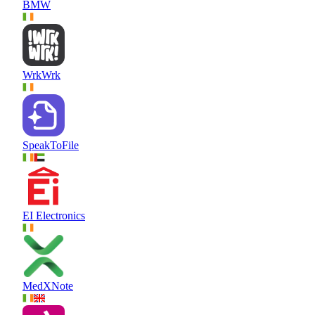
BMW
WrkWrk
SpeakToFile
EI Electronics
MedXNote