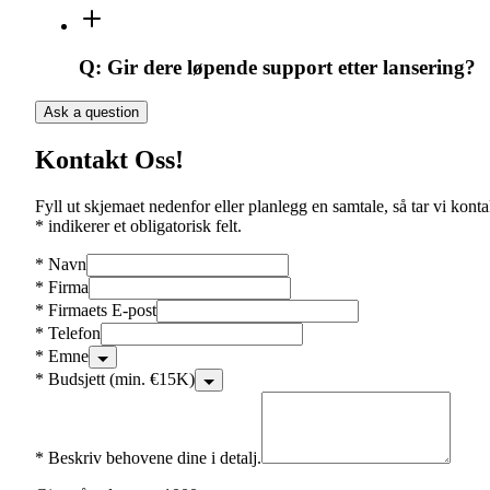
Q:
Gir dere løpende support etter lansering?
Ask a question
Kontakt Oss!
Fyll ut skjemaet nedenfor eller planlegg en samtale, så tar vi konta
* indikerer et obligatorisk felt.
*
Navn
*
Firma
*
Firmaets E-post
*
Telefon
*
Emne
*
Budsjett (min. €15K)
*
Beskriv behovene dine i detalj.