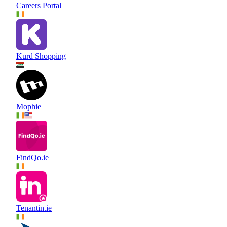
Careers Portal
Kurd Shopping
Mophie
FindQo.ie
Tenantin.ie