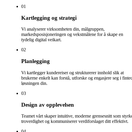
0
1
Kartlegging og strategi
Vi analyserer virksomheten din, målgruppen,
markedsposisjoneringen og vekstmålene for å skape en
tydelig digital veikart.
0
2
Planlegging
Vi kartlegger kundereiser og strukturerer innhold slik at
brukerne enkelt kan forstå, utforske og engasjere seg i finte
løsningen din.
0
3
Design av opplevelsen
Teamet vårt skaper intuitive, moderne grensesnitt som styrk
troverdighet og kommuniserer verdiforslaget ditt effektivt.
0
4