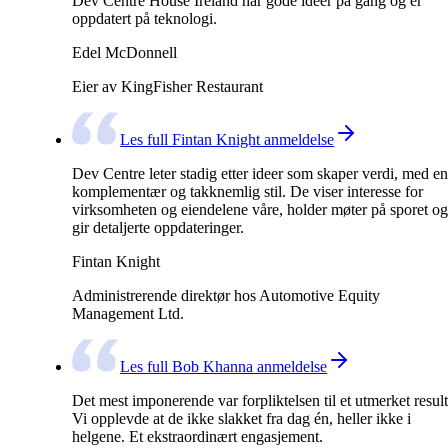
Dev Centre House Ireland har gode ideer på gang og er
oppdatert på teknologi.
Edel McDonnell
Eier av KingFisher Restaurant
Les full Fintan Knight anmeldelse
Dev Centre leter stadig etter ideer som skaper verdi, med en
komplementær og takknemlig stil. De viser interesse for
virksomheten og eiendelene våre, holder møter på sporet og
gir detaljerte oppdateringer.
Fintan Knight
Administrerende direktør hos Automotive Equity
Management Ltd.
Les full Bob Khanna anmeldelse
Det mest imponerende var forpliktelsen til et utmerket result
Vi opplevde at de ikke slakket fra dag én, heller ikke i
helgene. Et ekstraordinært engasjement.