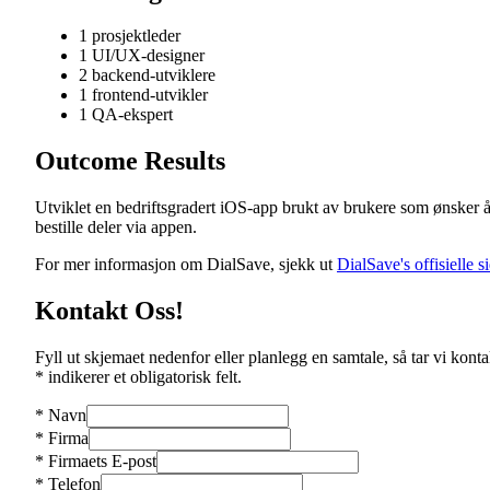
1 prosjektleder
1 UI/UX-designer
2 backend-utviklere
1 frontend-utvikler
1 QA-ekspert
Outcome Results
Utviklet en bedriftsgradert iOS-app brukt av brukere som ønsker 
bestille deler via appen.
For mer informasjon om DialSave, sjekk ut
DialSave's offisielle s
Kontakt Oss!
Fyll ut skjemaet nedenfor eller planlegg en samtale, så tar vi konta
* indikerer et obligatorisk felt.
*
Navn
*
Firma
*
Firmaets E-post
*
Telefon