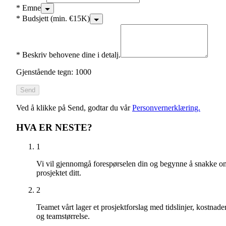
*
Emne
*
Budsjett (min. €15K)
*
Beskriv behovene dine i detalj.
Gjenstående tegn: 1000
Send
Ved å klikke på Send, godtar du vår
Personvernerklæring.
HVA ER NESTE?
1
Vi vil gjennomgå forespørselen din og begynne å snakke o
prosjektet ditt.
2
Teamet vårt lager et prosjektforslag med tidslinjer, kostnade
og teamstørrelse.