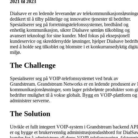
2021 til 2023
Dialsave er en ledende leverandør av telekommunikasjonsløsninge
dedikert til å tilby pålitelige og innovative tjenester til bedrifter.
Spesialiserer seg på forretningstelefonssystemer, bredbånd og
enhetlig kommunikasjon, sikrer Dialsave sømløs tilkobling og
avansert teknologi for sine kunder. Med fokus på eksepsjonell
kundeservice og skreddersydde løsninger, hjelper Dialsave bedrift
med å holde seg tilkoblet og blomstre i et konkurransedyktig digita
miljø.
The Challenge
Spesialiserer seg på VOIP-telefonssystemet ved bruk av
Grandstream. Grandstream Networks er en ledende produsent av 
kommunikasjonsløsninger, som lager prisbelønte produkter som gi
bedrifter mulighet til å vokse globalt. Bygg en VOIP-plattform og
administrer serverne.
The Solution
Utvikle et fullt integrert VOIP-system i Grandstream backend API
er og bygge et brukervennlig administrasjonsdashbord for DialSa
kunder for å administrere all deres VOIP-telefonsporing, faktureri