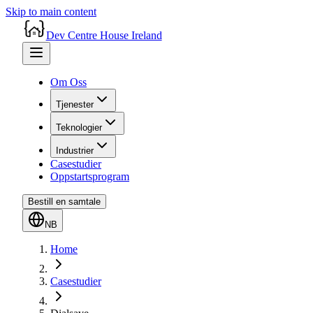
Skip to main content
Dev Centre House Ireland
Om Oss
Tjenester
Teknologier
Industrier
Casestudier
Oppstartsprogram
Bestill en samtale
NB
Home
Casestudier