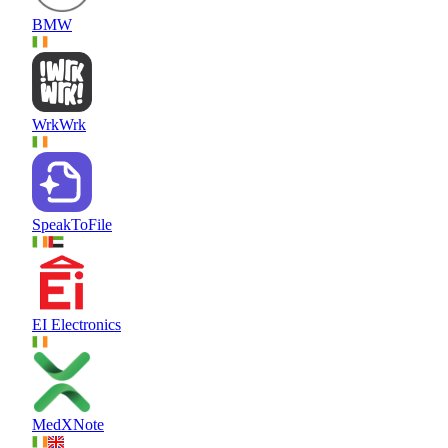
BMW
WrkWrk
SpeakToFile
EI Electronics
MedXNote