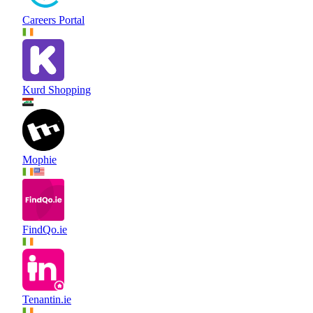
Careers Portal
Kurd Shopping
Mophie
FindQo.ie
Tenantin.ie