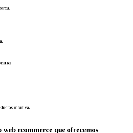
marca.
a.
forma
ductos intuitiva.
eño web ecommerce que ofrecemos