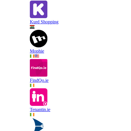
Kurd Shopping
Mophie
FindQo.ie
Tenantin.ie