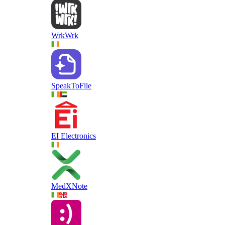
WrkWrk
SpeakToFile
EI Electronics
MedXNote