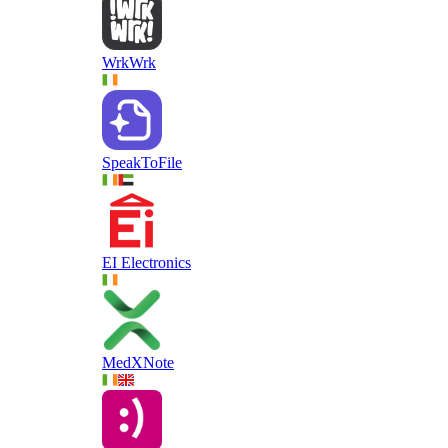
WrkWrk
SpeakToFile
EI Electronics
MedXNote