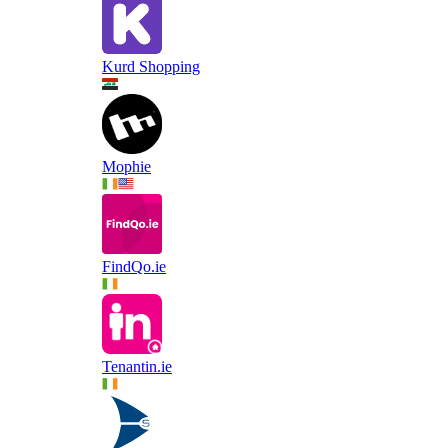
Kurd Shopping
Mophie
FindQo.ie
Tenantin.ie