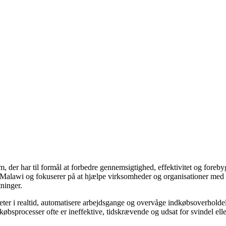
der har til formål at forbedre gennemsigtighed, effektivitet og forebyg
alawi og fokuserer på at hjælpe virksomheder og organisationer med at
tninger.
viteter i realtid, automatisere arbejdsgange og overvåge indkøbsoverhol
dkøbsprocesser ofte er ineffektive, tidskrævende og udsat for svindel e