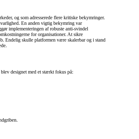
keder, og som adresserede flere kritiske bekymringer.
nsvarlighed. En anden vigtig bekymring var
ggør implementeringen af robuste anti-svindel
omkostningerne for organisationer. At sikre
b. Endelig skulle platformen være skalerbar og i stand
ede.
blev designet med et stærkt fokus på:
ndgriben.