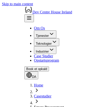
Skip to main content
Dev Centre House Ireland
Om Os
Tjenester
Teknologier
Industrier
Case Studier
Opstartsprogram
Book et opkald
DA
Home
Casestudier