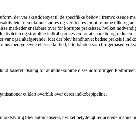
tform, der var skræddersyet til de specifikke behov i fremvoksende mar
bsaktiviteter nemt kunne spores og verificeres for at fremme tillid og a
isse markeder er sårbare over for korrupte praksisser, hvilket nødvendi
fektiviteten og strømline indkøbsprocessen for at spare tid og reducere 
r var også altafgørende, idet der blev håndhævet bedste praksis i indkø
promis med ydeevne eller sikkerhed, efterhånden som brugerbasen voks
ud-baseret løsning for at imødekomme disse udfordringer. Platformen 
rganisationer et klart overblik over deres indkøbspipeline.
raktstyring blev automatiseret, hvilket betydeligt reducerede manuel i