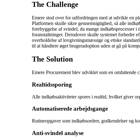
The Challenge
Emere stod over for udfordringen med at udvikle en pla
Platformen skulle sikre gennemsigtighed, så alle indkø
forebyggelse af svindel, da mange indkøbsprocesser i d
foranstaltninger. Derudover skulle systemet forbedre ef
overholdelse af lovgivningsmæssige og etiske standarde
til at håndtere øget brugeradoption uden at gå på kom
The Solution
Emere Procurement blev udviklet som en omfattende clo
Realtidssporing
Alle indkøbsaktiviteter spores i realtid, hvilket giver o
Automatiserede arbejdsgange
Rutineopgaver som indkøbsordrer, godkendelser og kont
Anti-svindel analyse