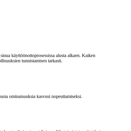
inua käyttöönottoprosessissa alusta alkaen. Kaiken
isuuksien tunnistamisen tarkasti.
 uusia ominaisuuksia kasvusi nopeuttamiseksi.