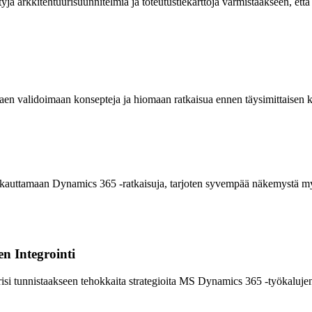
 arkkitehtuurisuunnitelmia ja toteutustiekarttoja varmistaakseen, että tu
aen validoimaan konsepteja ja hiomaan ratkaisua ennen täysimittaisen k
mukauttamaan Dynamics 365 -ratkaisuja, tarjoten syvempää näkemystä my
n Integrointi
risi tunnistaakseen tehokkaita strategioita MS Dynamics 365 -työkaluje