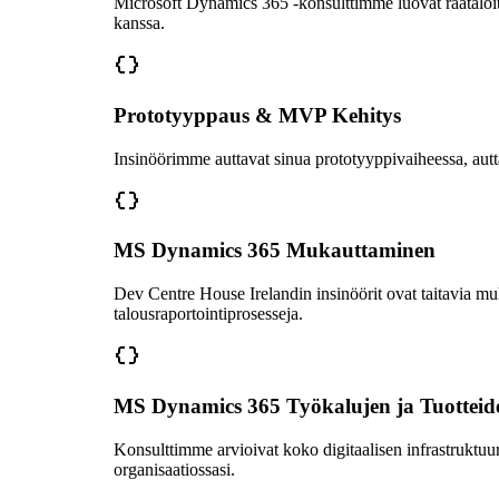
Microsoft Dynamics 365 -konsulttimme luovat räätälöityjä
kanssa.
Prototyyppaus & MVP Kehitys
Insinöörimme auttavat sinua prototyyppivaiheessa, autt
MS Dynamics 365 Mukauttaminen
Dev Centre House Irelandin insinöörit ovat taitavia 
talousraportointiprosesseja.
MS Dynamics 365 Työkalujen ja Tuotteide
Konsulttimme arvioivat koko digitaalisen infrastruktuu
organisaatiossasi.