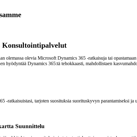
nssamme
 Konsultointipalvelut
n olemassa olevia Microsoft Dynamics 365 -ratkaisuja tai opastamaan s
den hyödyntää Dynamics 365:tä tehokkaasti, mahdollistaen kasvumahdoll
 -ratkaisuistasi, tarjoten suosituksia suorituskyvyn parantamiseksi ja
artta Suunnittelu