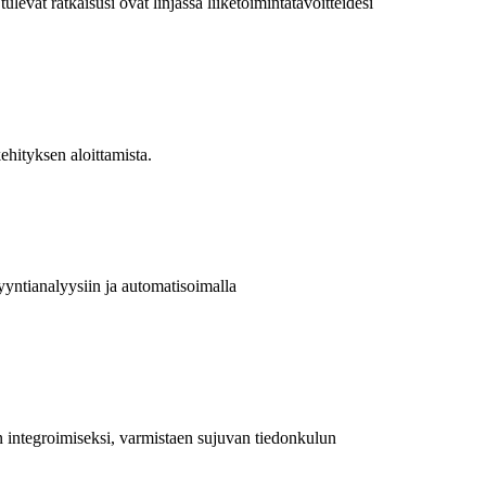
levat ratkaisusi ovat linjassa liiketoimintatavoitteidesi
ehityksen aloittamista.
yntianalyysiin ja automatisoimalla
n integroimiseksi, varmistaen sujuvan tiedonkulun