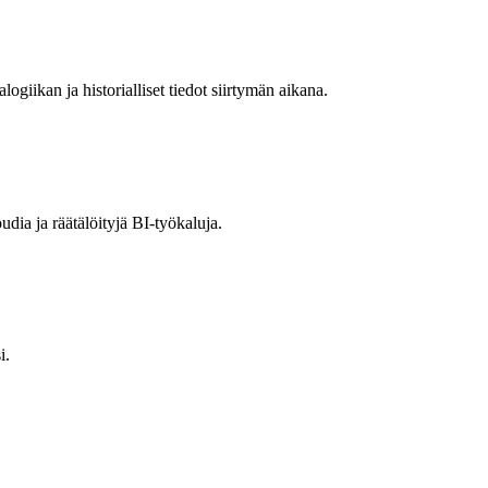
ogiikan ja historialliset tiedot siirtymän aikana.
dia ja räätälöityjä BI-työkaluja.
i.