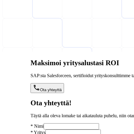
Maksimoi yritysalustasi ROI
SAP:sta Salesforceen, sertifioidut yrityskonsulttimme tar
Ota yhteyttä
Ota yhteyttä!
Täytä alla oleva lomake tai aikatauluta puhelu, niin ot
*
Nimi
*
Yritys