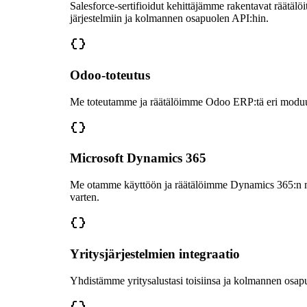
Salesforce-sertifioidut kehittäjämme rakentavat räätäl
järjestelmiin ja kolmannen osapuolen API:hin.
Odoo-toteutus
Me toteutamme ja räätälöimme Odoo ERP:tä eri moduulei
Microsoft Dynamics 365
Me otamme käyttöön ja räätälöimme Dynamics 365:n myyn
varten.
Yritysjärjestelmien integraatio
Yhdistämme yritysalustasi toisiinsa ja kolmannen osapu