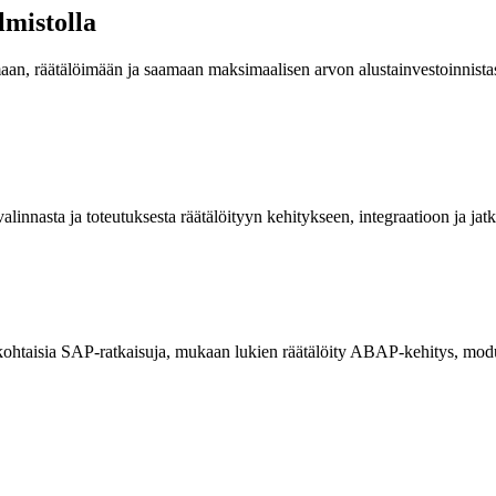
lmistolla
maan, räätälöimään ja saamaan maksimaalisen arvon alustainvestoinnistas
innasta ja toteutuksesta räätälöityyn kehitykseen, integraatioon ja jat
taisia SAP-ratkaisuja, mukaan lukien räätälöity ABAP-kehitys, moduu