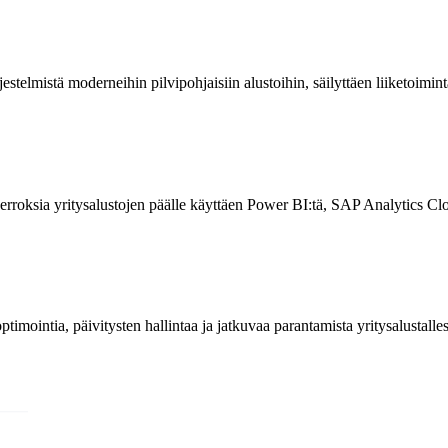
elmistä moderneihin pilvipohjaisiin alustoihin, säilyttäen liiketoimintal
rroksia yritysalustojen päälle käyttäen Power BI:tä, SAP Analytics Clou
mointia, päivitysten hallintaa ja jatkuvaa parantamista yritysalustalles