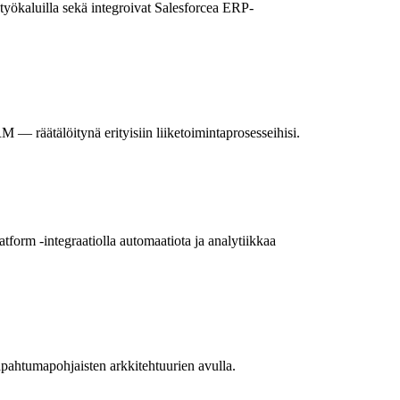
työkaluilla sekä integroivat Salesforcea ERP-
— räätälöitynä erityisiin liiketoimintaprosesseihisi.
orm -integraatiolla automaatiota ja analytiikkaa
apahtumapohjaisten arkkitehtuurien avulla.