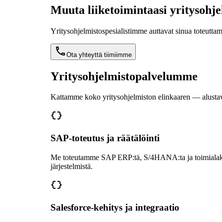
Muuta liiketoimintaasi yritysohje
Yritysohjelmistospesialistimme auttavat sinua toteutta
Ota yhteyttä tiimiimme
Yritysohjelmistopalvelumme
Kattamme koko yritysohjelmiston elinkaaren — alustaval
SAP-toteutus ja räätälöinti
Me toteutamme SAP ERP:tä, S/4HANA:ta ja toimialakoh
järjestelmistä.
Salesforce-kehitys ja integraatio