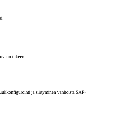
i.
kuvaan tukeen.
likonfigurointi ja siirtyminen vanhoista SAP-