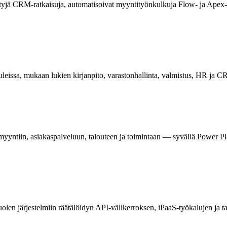
öityjä CRM-ratkaisuja, automatisoivat myyntityönkulkuja Flow- ja Apex-
ssa, mukaan lukien kirjanpito, varastonhallinta, valmistus, HR ja CRM 
tiin, asiakaspalveluun, talouteen ja toimintaan — syvällä Power Platf
olen järjestelmiin räätälöidyn API-välikerroksen, iPaaS-työkalujen ja t