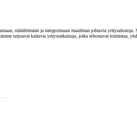
tamaan, räätälöimään ja integroimaan maailman johtavia yritysalustoja.
mme tarjoavat kattavia yritysratkaisuja, jotka tehostavat toimintaa, yhdis