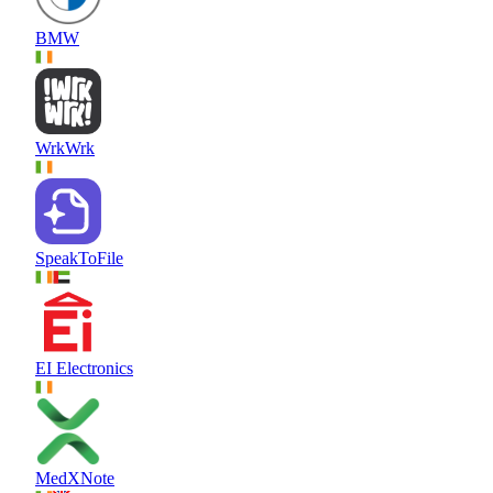
BMW
WrkWrk
SpeakToFile
EI Electronics
MedXNote