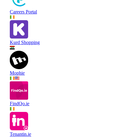
Careers Portal
Kurd Shopping
Mophie
FindQo.ie
Tenantin.ie