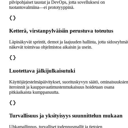
pilvipohjaiset taustat ja DevOps, jotta sovelluksesi on
tuotantovalmiina—ei prototyyppinä.
Ketterä, virstanpylväisiin perustuva toteutus
Läpinäkyvät sprintit, demot ja laajuuden hallinta, jotta sidosryhmä
näkevät toimivaa ohjelmistoa aikaisin ja usein.
Luotettava jälkijulkaisutuki
Käyttöjärjestelmäpäivitykset, suorituskyvyn säätö, ominaisuuksie
iteroinnit ja kauppavaatimustenmukaisuus hoidetaan osana
pitkäaikaista kumppanuutta.
Turvallisuus ja yksityisyys suunnittelun mukaan
Uhkamallinnus, turvalliset todennusmallit ja tietojen