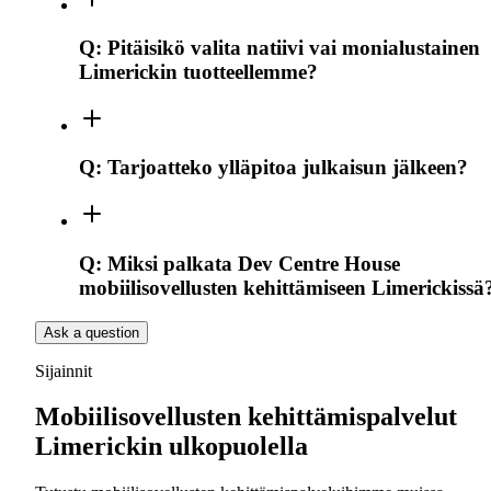
Q:
Pitäisikö valita natiivi vai monialustainen
Limerickin tuotteellemme?
Q:
Tarjoatteko ylläpitoa julkaisun jälkeen?
Q:
Miksi palkata Dev Centre House
mobiilisovellusten kehittämiseen Limerickissä
Ask a question
Sijainnit
Mobiilisovellusten kehittämispalvelut
Limerickin ulkopuolella