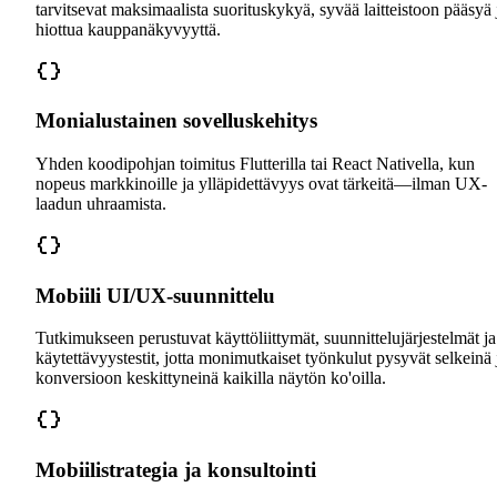
tarvitsevat maksimaalista suorituskykyä, syvää laitteistoon pääsyä 
hiottua kauppanäkyvyyttä.
Monialustainen sovelluskehitys
Yhden koodipohjan toimitus Flutterilla tai React Nativella, kun
nopeus markkinoille ja ylläpidettävyys ovat tärkeitä—ilman UX-
laadun uhraamista.
Mobiili UI/UX-suunnittelu
Tutkimukseen perustuvat käyttöliittymät, suunnittelujärjestelmät ja
käytettävyystestit, jotta monimutkaiset työnkulut pysyvät selkeinä 
konversioon keskittyneinä kaikilla näytön ko'oilla.
Mobiilistrategia ja konsultointi