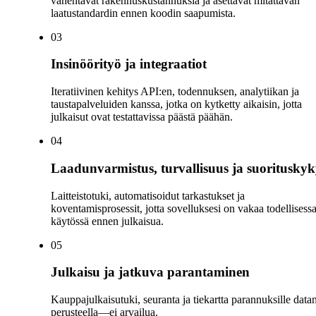
vähentävät rakennuskustannuksia ja asettavat mitattavan
laatustandardin ennen koodin saapumista.
0
3
Insinöörityö ja integraatiot
Iteratiivinen kehitys API:en, todennuksen, analytiikan ja
taustapalveluiden kanssa, jotka on kytketty aikaisin, jotta
julkaisut ovat testattavissa päästä päähän.
0
4
Laadunvarmistus, turvallisuus ja suoritusky
Laitteistotuki, automatisoidut tarkastukset ja
koventamisprosessit, jotta sovelluksesi on vakaa todellisess
käytössä ennen julkaisua.
0
5
Julkaisu ja jatkuva parantaminen
Kauppajulkaisutuki, seuranta ja tiekartta parannuksille data
perusteella—ei arvailua.