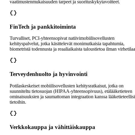
vaatimustenmukaisuuden tarpeet ja suorituskykytavoitteet.
FinTech ja pankkitoiminta
Turvalliset, PCI-yhteensopivat natiivimobiilisovellusten
kehityspalvelut, jotka käsittelevät monimutkaisia tapahtumia,
biometristä todennusta ja reaaliaikaista taloustietoa ilman virhetilaa
Terveydenhuolto ja hyvinvointi
Potilaskeskeiset mobiilisovellusten kehitysratkaisut, jotka on
suunniteltu tietosuojan (HIPAA-yhteensopivuus), etälääketieteen
ominaisuuksien ja saumattoman integraation kanssa lääketieteellisi
tietoihin.
Verkkokauppa ja vähittäiskauppa