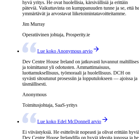
hyvä yritys. He ovat huolellisia, kärsivällisiä ja erittäin
päteviä. Vaikuttavinta on kumppanuuden tunne ja se, että h
ymmärtävät ja arvostavat liiketoimintatavoitteitamme.
Jim Murray
Operatiivinen johtaja, Prosperity.ie
Lue koko Anonymous arvio
Dev Centre House Ireland on jatkuvasti luvannut maltillises
ja toimittanut yli odotusten. Ammattimaisuus,
luottamuksellisuus, työmoraali ja huolellisuus. DCH on
syvästi sitoutunut prosessiin ja lopputulokseen — ajoissa ja
täsmällisesti.
Anonymous
Toimitusjohtaja, SaaS-yritys
Lue koko Edel McDonnell arvio
Ei viivästyksiä. He esittelivät nopeasti ja olivat erittäin hyvi
Dev Centre House Irelandilla on hyviä ideoita jonossa ja he