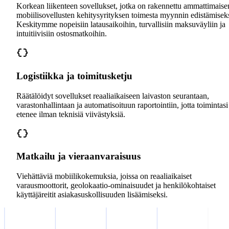
Korkean liikenteen sovellukset, jotka on rakennettu ammattimaise
mobiilisovellusten kehitysyrityksen toimesta myynnin edistämiseks
Keskitymme nopeisiin latausaikoihin, turvallisiin maksuväyliin ja
intuitiivisiin ostosmatkoihin.
Logistiikka ja toimitusketju
Räätälöidyt sovellukset reaaliaikaiseen laivaston seurantaan,
varastonhallintaan ja automatisoituun raportointiin, jotta toimintasi
etenee ilman teknisiä viivästyksiä.
Matkailu ja vieraanvaraisuus
Viehättäviä mobiilikokemuksia, joissa on reaaliaikaiset
varausmoottorit, geolokaatio-ominaisuudet ja henkilökohtaiset
käyttäjäreitit asiakasuskollisuuden lisäämiseksi.