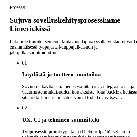
Prosessi
Sujuva sovelluskehitysprosessimme
Limerickissä
Pidämme toimituksen ennakoitavana läpinäkyvillä virstanpylväil
ensimmäisestä työpajasta kauppajulkaisuun ja
jälkijulkaisuoptimointiin.
0
1
Löydöstä ja tuotteen muotoilua
Sovimme käyttäjistä, menestysmittareista, integraatioista ja
vaatimustenmukaisuuden kontekstista, jotta backlog heijast
sitä, mitä Limerickin sidosryhmät todella tarvitsevat.
0
2
UX, UI ja tekninen suunnittelu
Työprosessit, prototyypit ja arkkitehtuuripäätökset, jotka