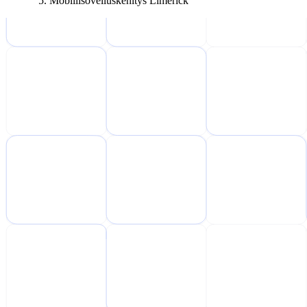
Mobiilisovelluskehitys Limerick