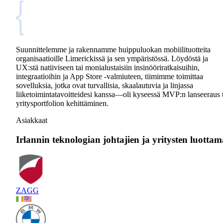
Suunnittelemme ja rakennamme huippuluokan mobiilituotteita
organisaatioille Limerickissä ja sen ympäristössä. Löydöstä ja
UX:stä natiiviseen tai monialustaisiin insinööriratkaisuihin,
integraatioihin ja App Store -valmiuteen, tiimimme toimittaa
sovelluksia, jotka ovat turvallisia, skaalautuvia ja linjassa
liiketoimintatavoitteidesi kanssa—oli kyseessä MVP:n lanseeraus 
yritysportfolion kehittäminen.
Asiakkaat
Irlannin teknologian johtajien ja yritysten luottam
ZAGG