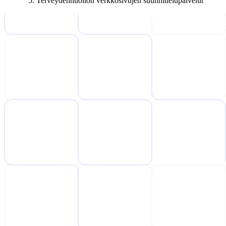
Terveydenhuollon verkkosivujen suunnittelupalvelut