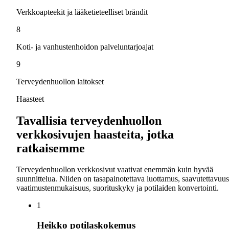
Verkkoapteekit ja lääketieteelliset brändit
8
Koti- ja vanhustenhoidon palveluntarjoajat
9
Terveydenhuollon laitokset
Haasteet
Tavallisia terveydenhuollon
verkkosivujen haasteita, jotka
ratkaisemme
Terveydenhuollon verkkosivut vaativat enemmän kuin hyvää
suunnittelua. Niiden on tasapainotettava luottamus, saavutettavuus
vaatimustenmukaisuus, suorituskyky ja potilaiden konvertointi.
1
Heikko potilaskokemus