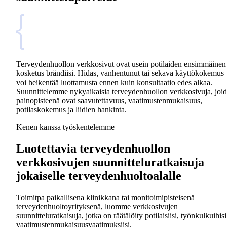
Terveydenhuollon verkkosivut ovat usein potilaiden ensimmäinen
kosketus brändiisi. Hidas, vanhentunut tai sekava käyttökokemus
voi heikentää luottamusta ennen kuin konsultaatio edes alkaa.
Suunnittelemme nykyaikaisia terveydenhuollon verkkosivuja, joi
painopisteenä ovat saavutettavuus, vaatimustenmukaisuus,
potilaskokemus ja liidien hankinta.
Kenen kanssa työskentelemme
Luotettavia terveydenhuollon
verkkosivujen suunnitteluratkaisuja
jokaiselle terveydenhuoltoalalle
Toimitpa paikallisena klinikkana tai monitoimipisteisenä
terveydenhuoltoyrityksenä, luomme verkkosivujen
suunnitteluratkaisuja, jotka on räätälöity potilaisiisi, työnkulkuihisi
vaatimustenmukaisuusvaatimuksiisi.