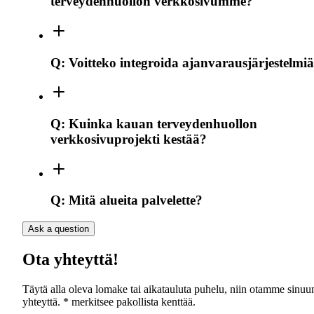
terveydenhuollon verkkosivumme?
Q:
Voitteko integroida ajanvarausjärjestelmi
Q:
Kuinka kauan terveydenhuollon
verkkosivuprojekti kestää?
Q:
Mitä alueita palvelette?
Ask a question
Ota yhteyttä!
Täytä alla oleva lomake tai aikatauluta puhelu, niin otamme sinuu
yhteyttä. * merkitsee pakollista kenttää.