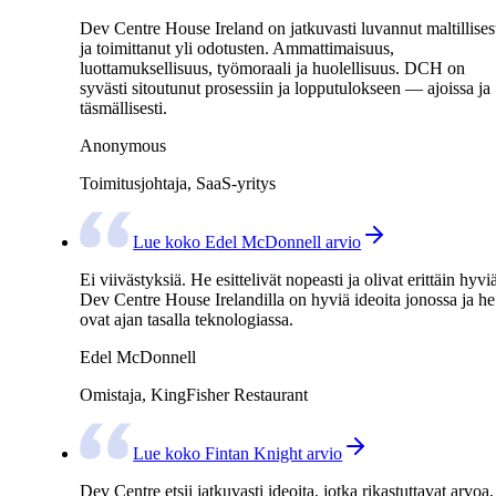
Dev Centre House Ireland on jatkuvasti luvannut maltillises
ja toimittanut yli odotusten. Ammattimaisuus,
luottamuksellisuus, työmoraali ja huolellisuus. DCH on
syvästi sitoutunut prosessiin ja lopputulokseen — ajoissa ja
täsmällisesti.
Anonymous
Toimitusjohtaja, SaaS-yritys
Lue koko Edel McDonnell arvio
Ei viivästyksiä. He esittelivät nopeasti ja olivat erittäin hyvi
Dev Centre House Irelandilla on hyviä ideoita jonossa ja he
ovat ajan tasalla teknologiassa.
Edel McDonnell
Omistaja, KingFisher Restaurant
Lue koko Fintan Knight arvio
Dev Centre etsii jatkuvasti ideoita, jotka rikastuttavat arvoa,