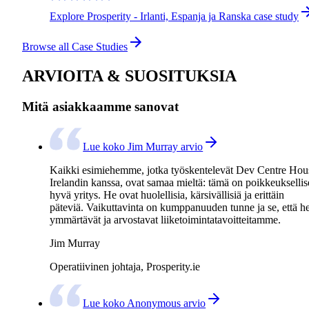
Explore Prosperity - Irlanti, Espanja ja Ranska case study
Browse all Case Studies
ARVIOITA & SUOSITUKSIA
Mitä asiakkaamme sanovat
Lue koko Jim Murray arvio
Kaikki esimiehemme, jotka työskentelevät Dev Centre Hou
Irelandin kanssa, ovat samaa mieltä: tämä on poikkeukselli
hyvä yritys. He ovat huolellisia, kärsivällisiä ja erittäin
päteviä. Vaikuttavinta on kumppanuuden tunne ja se, että h
ymmärtävät ja arvostavat liiketoimintatavoitteitamme.
Jim Murray
Operatiivinen johtaja, Prosperity.ie
Lue koko Anonymous arvio