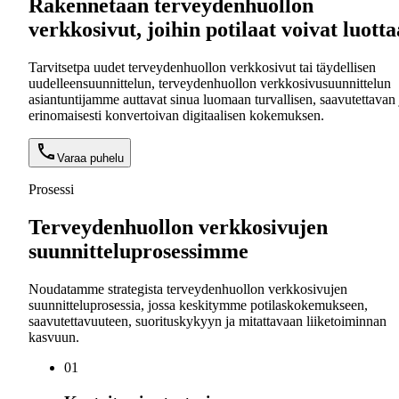
Rakennetaan terveydenhuollon
verkkosivut, joihin potilaat voivat luotta
Tarvitsetpa uudet terveydenhuollon verkkosivut tai täydellisen
uudelleensuunnittelun, terveydenhuollon verkkosivusuunnittelun
asiantuntijamme auttavat sinua luomaan turvallisen, saavutettavan 
erinomaisesti konvertoivan digitaalisen kokemuksen.
Varaa puhelu
Prosessi
Terveydenhuollon verkkosivujen
suunnitteluprosessimme
Noudatamme strategista terveydenhuollon verkkosivujen
suunnitteluprosessia, jossa keskitymme potilaskokemukseen,
saavutettavuuteen, suorituskykyyn ja mitattavaan liiketoiminnan
kasvuun.
0
1