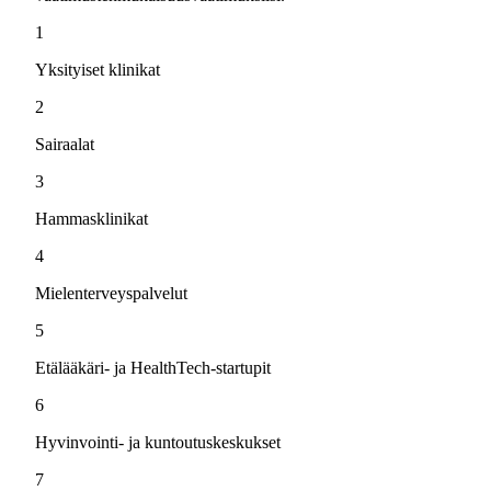
1
Yksityiset klinikat
2
Sairaalat
3
Hammasklinikat
4
Mielenterveyspalvelut
5
Etälääkäri- ja HealthTech-startupit
6
Hyvinvointi- ja kuntoutuskeskukset
7