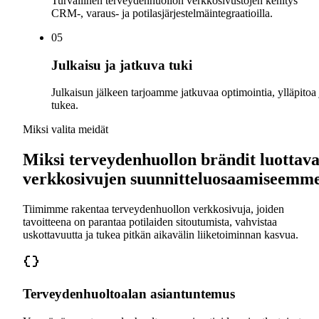
Turvallinen terveydenhuollon verkkosivustojen kehitys
CRM-, varaus- ja potilasjärjestelmäintegraatioilla.
0
5
Julkaisu ja jatkuva tuki
Julkaisun jälkeen tarjoamme jatkuvaa optimointia, ylläpitoa 
tukea.
Miksi valita meidät
Miksi terveydenhuollon brändit luottava
verkkosivujen suunnitteluosaamiseemm
Tiimimme rakentaa terveydenhuollon verkkosivuja, joiden
tavoitteena on parantaa potilaiden sitoutumista, vahvistaa
uskottavuutta ja tukea pitkän aikavälin liiketoiminnan kasvua.
Terveydenhuoltoalan asiantuntemus