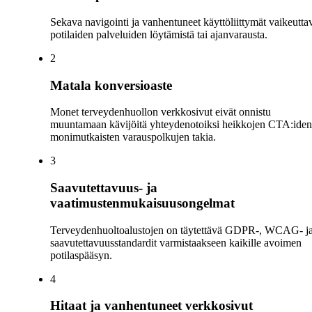
Sekava navigointi ja vanhentuneet käyttöliittymät vaikeutta
potilaiden palveluiden löytämistä tai ajanvarausta.
2
Matala konversioaste
Monet terveydenhuollon verkkosivut eivät onnistu
muuntamaan kävijöitä yhteydenotoiksi heikkojen CTA:iden
monimutkaisten varauspolkujen takia.
3
Saavutettavuus- ja
vaatimustenmukaisuusongelmat
Terveydenhuoltoalustojen on täytettävä GDPR-, WCAG- j
saavutettavuusstandardit varmistaakseen kaikille avoimen
potilaspääsyn.
4
Hitaat ja vanhentuneet verkkosivut