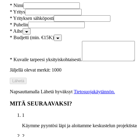
*
Nimi
*
Yritys
*
Yrityksen sähköposti
*
Puhelin
*
Aihe
*
Budjetti (min. €15K)
*
Kuvaile tarpeesi yksityiskohtaisesti.
Jäljellä olevat merkit: 1000
Lähetä
Napsauttamalla Lähetä hyväksyt
Tietosuojakäytännön.
MITÄ SEURAAVAKSI?
1
Käymme pyyntösi läpi ja aloitamme keskustelun projektistas
2