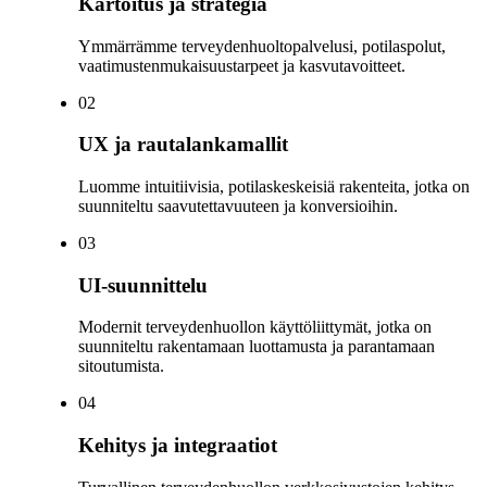
Kartoitus ja strategia
Ymmärrämme terveydenhuoltopalvelusi, potilaspolut,
vaatimustenmukaisuustarpeet ja kasvutavoitteet.
0
2
UX ja rautalankamallit
Luomme intuitiivisia, potilaskeskeisiä rakenteita, jotka on
suunniteltu saavutettavuuteen ja konversioihin.
0
3
UI-suunnittelu
Modernit terveydenhuollon käyttöliittymät, jotka on
suunniteltu rakentamaan luottamusta ja parantamaan
sitoutumista.
0
4
Kehitys ja integraatiot