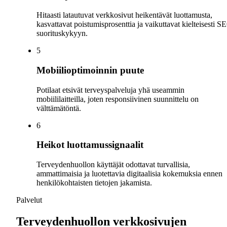
Hitaasti latautuvat verkkosivut heikentävät luottamusta,
kasvattavat poistumisprosenttia ja vaikuttavat kielteisesti S
suorituskykyyn.
5
Mobiilioptimoinnin puute
Potilaat etsivät terveyspalveluja yhä useammin
mobiililaitteilla, joten responsiivinen suunnittelu on
välttämätöntä.
6
Heikot luottamussignaalit
Terveydenhuollon käyttäjät odottavat turvallisia,
ammattimaisia ja luotettavia digitaalisia kokemuksia ennen
henkilökohtaisten tietojen jakamista.
Palvelut
Terveydenhuollon verkkosivujen