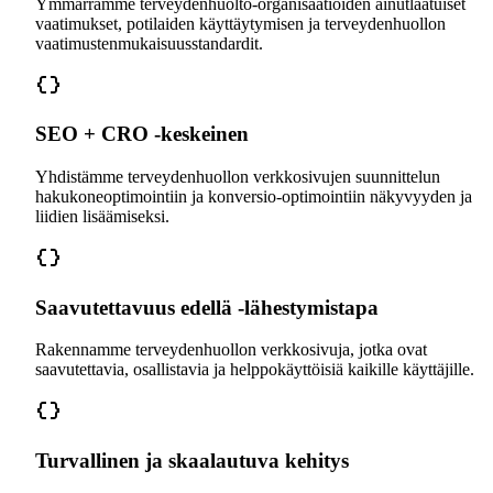
Ymmärrämme terveydenhuolto-organisaatioiden ainutlaatuiset
vaatimukset, potilaiden käyttäytymisen ja terveydenhuollon
vaatimustenmukaisuusstandardit.
SEO + CRO -keskeinen
Yhdistämme terveydenhuollon verkkosivujen suunnittelun
hakukoneoptimointiin ja konversio-optimointiin näkyvyyden ja
liidien lisäämiseksi.
Saavutettavuus edellä -lähestymistapa
Rakennamme terveydenhuollon verkkosivuja, jotka ovat
saavutettavia, osallistavia ja helppokäyttöisiä kaikille käyttäjille.
Turvallinen ja skaalautuva kehitys