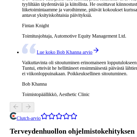
tyyliltään täydentävää ja kiitollista. He osoittavat kiinnostus
liiketoimintaamme ja varoihimme, pitävät kokoukset kurissa
antavat yksityiskohtaisia päivityksiä.
Fintan Knight
Toimitusjohtaja, Automotive Equity Management Ltd.
Lue koko Bob Khanna arvio
Vaikuttavinta oli sitoutuminen erinomaiseen lopputulokseen
Tuntui, etteivät he hellittäneet ensimmäisestä päivästä lähtie
ei viikonloppuinakaan. Poikkeuksellinen sitoutuminen.
Bob Khanna
Toimistopäällikkö, Aesthetic Clinic
Clutch-arvio
Terveydenhuollon ohjelmistokehityksen