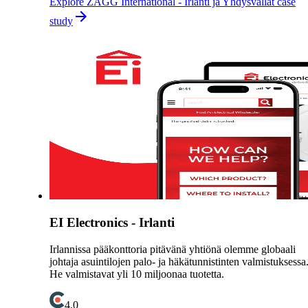
Explore ZAGG International - Irlanti ja Yhdysvallat case
study
EI Electronics - Irlanti
Irlannissa pääkonttoria pitävänä yhtiönä olemme globaali
johtaja asuintilojen palo- ja häkätunnistinten valmistuksessa
He valmistavat yli 10 miljoonaa tuotetta.
4.0