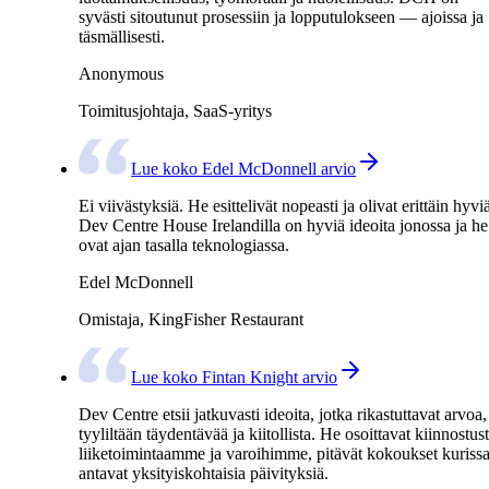
syvästi sitoutunut prosessiin ja lopputulokseen — ajoissa ja
täsmällisesti.
Anonymous
Toimitusjohtaja, SaaS-yritys
Lue koko Edel McDonnell arvio
Ei viivästyksiä. He esittelivät nopeasti ja olivat erittäin hyvi
Dev Centre House Irelandilla on hyviä ideoita jonossa ja he
ovat ajan tasalla teknologiassa.
Edel McDonnell
Omistaja, KingFisher Restaurant
Lue koko Fintan Knight arvio
Dev Centre etsii jatkuvasti ideoita, jotka rikastuttavat arvoa,
tyyliltään täydentävää ja kiitollista. He osoittavat kiinnostus
liiketoimintaamme ja varoihimme, pitävät kokoukset kurissa
antavat yksityiskohtaisia päivityksiä.