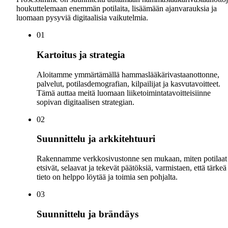
houkuttelemaan enemmän potilaita, lisäämään ajanvarauksia ja
luomaan pysyviä digitaalisia vaikutelmia.
0
1
Kartoitus ja strategia
Aloitamme ymmärtämällä hammaslääkärivastaanottonne,
palvelut, potilasdemografian, kilpailijat ja kasvutavoitteet.
Tämä auttaa meitä luomaan liiketoimintatavoitteisiinne
sopivan digitaalisen strategian.
0
2
Suunnittelu ja arkkitehtuuri
Rakennamme verkkosivustonne sen mukaan, miten potilaat
etsivät, selaavat ja tekevät päätöksiä, varmistaen, että tärkeä
tieto on helppo löytää ja toimia sen pohjalta.
0
3
Suunnittelu ja brändäys