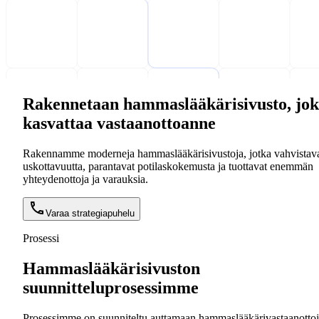
Rakennetaan hammaslääkärisivusto, jo
kasvattaa vastaanottoanne
Rakennamme moderneja hammaslääkärisivustoja, jotka vahvistav
uskottavuutta, parantavat potilaskokemusta ja tuottavat enemmän
yhteydenottoja ja varauksia.
Varaa strategiapuhelu
Prosessi
Hammaslääkärisivuston
suunnitteluprosessimme
Prosessimme on suunniteltu auttamaan hammaslääkärivastaanotto