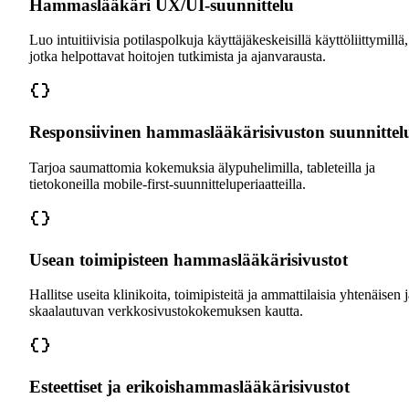
Hammaslääkäri UX/UI-suunnittelu
Luo intuitiivisia potilaspolkuja käyttäjäkeskeisillä käyttöliittymillä,
jotka helpottavat hoitojen tutkimista ja ajanvarausta.
Responsiivinen hammaslääkärisivuston suunnittel
Tarjoa saumattomia kokemuksia älypuhelimilla, tableteilla ja
tietokoneilla mobile-first-suunnitteluperiaatteilla.
Usean toimipisteen hammaslääkärisivustot
Hallitse useita klinikoita, toimipisteitä ja ammattilaisia yhtenäisen 
skaalautuvan verkkosivustokokemuksen kautta.
Esteettiset ja erikoishammaslääkärisivustot