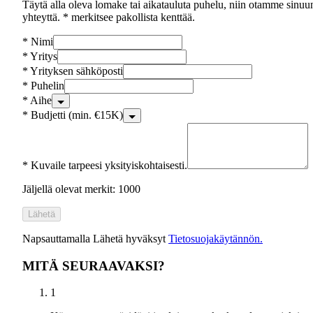
Täytä alla oleva lomake tai aikatauluta puhelu, niin otamme sinuu
yhteyttä. * merkitsee pakollista kenttää.
*
Nimi
*
Yritys
*
Yrityksen sähköposti
*
Puhelin
*
Aihe
*
Budjetti (min. €15K)
*
Kuvaile tarpeesi yksityiskohtaisesti.
Jäljellä olevat merkit: 1000
Lähetä
Napsauttamalla Lähetä hyväksyt
Tietosuojakäytännön.
MITÄ SEURAAVAKSI?
1