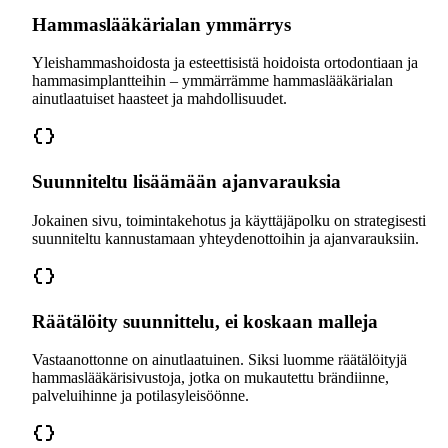
Hammaslääkärialan ymmärrys
Yleishammashoidosta ja esteettisistä hoidoista ortodontiaan ja
hammasimplantteihin – ymmärrämme hammaslääkärialan
ainutlaatuiset haasteet ja mahdollisuudet.
Suunniteltu lisäämään ajanvarauksia
Jokainen sivu, toimintakehotus ja käyttäjäpolku on strategisesti
suunniteltu kannustamaan yhteydenottoihin ja ajanvarauksiin.
Räätälöity suunnittelu, ei koskaan malleja
Vastaanottonne on ainutlaatuinen. Siksi luomme räätälöityjä
hammaslääkärisivustoja, jotka on mukautettu brändiinne,
palveluihinne ja potilasyleisöönne.