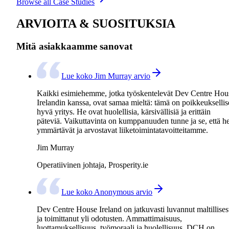
Browse all Case Studies
ARVIOITA & SUOSITUKSIA
Mitä asiakkaamme sanovat
Lue koko Jim Murray arvio
Kaikki esimiehemme, jotka työskentelevät Dev Centre Hou
Irelandin kanssa, ovat samaa mieltä: tämä on poikkeukselli
hyvä yritys. He ovat huolellisia, kärsivällisiä ja erittäin
päteviä. Vaikuttavinta on kumppanuuden tunne ja se, että h
ymmärtävät ja arvostavat liiketoimintatavoitteitamme.
Jim Murray
Operatiivinen johtaja, Prosperity.ie
Lue koko Anonymous arvio
Dev Centre House Ireland on jatkuvasti luvannut maltillises
ja toimittanut yli odotusten. Ammattimaisuus,
luottamuksellisuus, työmoraali ja huolellisuus. DCH on