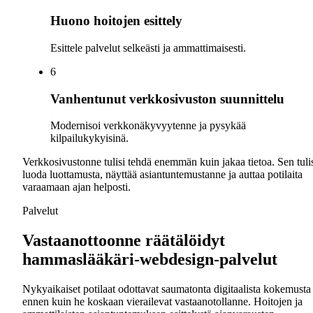
Huono hoitojen esittely
Esittele palvelut selkeästi ja ammattimaisesti.
6
Vanhentunut verkkosivuston suunnittelu
Modernisoi verkkonäkyvyytenne ja pysykää
kilpailukykyisinä.
Verkkosivustonne tulisi tehdä enemmän kuin jakaa tietoa. Sen tuli
luoda luottamusta, näyttää asiantuntemustanne ja auttaa potilaita
varaamaan ajan helposti.
Palvelut
Vastaanottoonne räätälöidyt
hammaslääkäri-webdesign-palvelut
Nykyaikaiset potilaat odottavat saumatonta digitaalista kokemusta
ennen kuin he koskaan vierailevat vastaanotollanne. Hoitojen ja