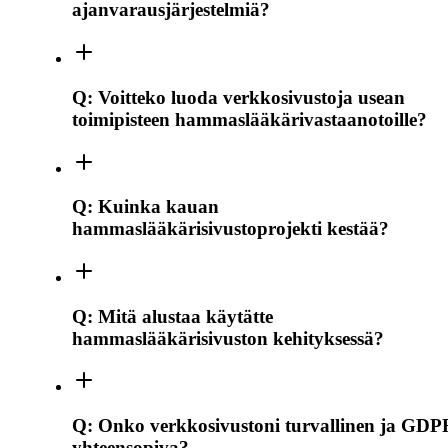
ajanvarausjärjestelmiä?
Q:
Voitteko luoda verkkosivustoja usean
toimipisteen hammaslääkärivastaanotoille?
Q:
Kuinka kauan
hammaslääkärisivustoprojekti kestää?
Q:
Mitä alustaa käytätte
hammaslääkärisivuston kehityksessä?
Q:
Onko verkkosivustoni turvallinen ja GDP
yhteensopiva?