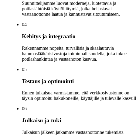
Suunnittelijamme luovat moderneja, luotettavia ja
potilaslähtöisiä käyttöliittymiä, jotka heijastavat
vastaanottonne laatua ja kannustavat sitoutumiseen.
0
4
Kehitys ja integraatio
Rakennamme nopeita, turvallisia ja skaalautuvia
hammaslääkärisivustoja toiminnallisuudella, joka tukee
potilashankintaa ja vastaanoton kasvua.
0
5
Testaus ja optimointi
Ennen julkaisua varmistamme, että verkkosivustonne on
täysin optimoitu hakukoneille, käyttäjille ja tulevalle kasvull
0
6
Julkaisu ja tuki
Julkaisun jälkeen jatkamme vastaanottonne tukemista