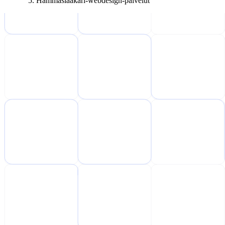
Hammaslääkäri-webdesign-palvelut