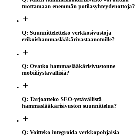
tuottamaan enemmän potilasyhteydenottoja?
Q:
Suunnitteletteko verkkosivustoja
erikoishammaslääkärivastaanotoille?
Q:
Ovatko hammaslääkärisivustonne
mobiiliystävällisiä?
Q:
Tarjoatteko SEO-ystävällistä
hammaslääkärisivuston suunnittelua?
Q:
Voitteko integroida verkkopohjaisia