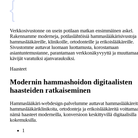
Verkkosivustonne on usein potilaan matkan ensimmäinen askel.
Rakennamme moderneja, potilaslähtöisiä hammaslääkärisivustoja
hammaslääkäreille, klinikoille, ortodonteille ja erikoislääkäreille.
Sivustomme auttavat luomaan luottamusta, korostamaan
asiantuntemustanne, parantamaan verkkonäkyvyyttä ja muuttama
kävijät varatuiksi ajanvarauksiksi.
Haasteet
Modernin hammashoidon digitaalisten
haasteiden ratkaiseminen
Hammaslääkäri-webdesign-palvelumme auttavat hammaslääkäreit
hammaslääkäriklinikoita, ortodonteja ja erikoislääkäreitä voittama
nämä haasteet moderneilla, konversioon keskittyvillä digitaalisilla
kokemuksilla.
1