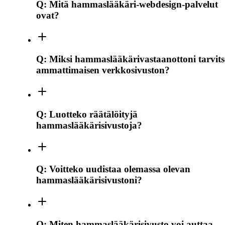
Q:
Mitä hammaslääkäri-webdesign-palvelut
ovat?
Q:
Miksi hammaslääkärivastaanottoni tarvits
ammattimaisen verkkosivuston?
Q:
Luotteko räätälöityjä
hammaslääkärisivustoja?
Q:
Voitteko uudistaa olemassa olevan
hammaslääkärisivustoni?
Q:
Miten hammaslääkärisivusto voi auttaa