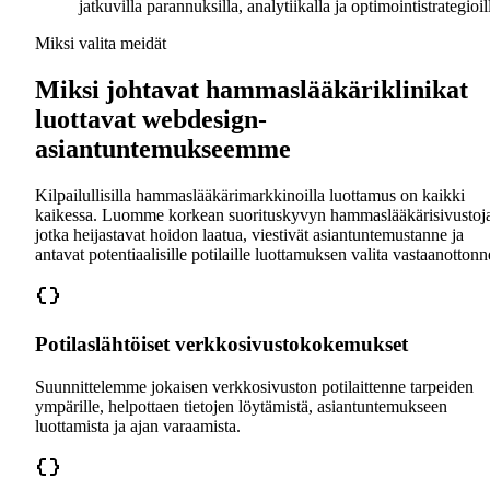
jatkuvilla parannuksilla, analytiikalla ja optimointistrategioil
Miksi valita meidät
Miksi johtavat hammaslääkäriklinikat
luottavat webdesign-
asiantuntemukseemme
Kilpailullisilla hammaslääkärimarkkinoilla luottamus on kaikki
kaikessa. Luomme korkean suorituskyvyn hammaslääkärisivustoj
jotka heijastavat hoidon laatua, viestivät asiantuntemustanne ja
antavat potentiaalisille potilaille luottamuksen valita vastaanottonn
Potilaslähtöiset verkkosivustokokemukset
Suunnittelemme jokaisen verkkosivuston potilaittenne tarpeiden
ympärille, helpottaen tietojen löytämistä, asiantuntemukseen
luottamista ja ajan varaamista.