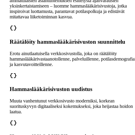
ammattilaisten asiantuntemuksen esittelystä ajanvarausten
yksinkertaistamiseen – luomme hammaslääkärisivustoja, jotka
inspiroivat luottamusta, parantavat potilaspolkuja ja edistävät
mitattavaa liiketoiminnan kasvua.
Räätälöity hammaslääkärisivuston suunnittelu
Erotu ainutlaatuisella verkkosivustolla, joka on räätälöity
hammaslääkärivastaanotollenne, palveluillenne, potilasdemografia
ja kasvutavoitteillenne.
Hammaslääkärisivuston uudistus
Muuta vanhentunut verkkosivusto moderniksi, korkean
suorituskyvyn digitaaliseksi kokemukseksi, joka heijastaa hoidon
laatua.