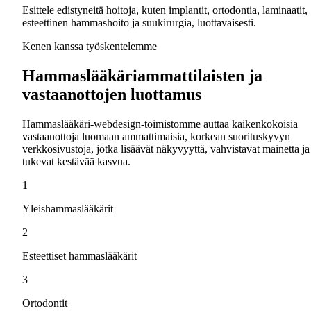
Esittele edistyneitä hoitoja, kuten implantit, ortodontia, laminaatit,
esteettinen hammashoito ja suukirurgia, luottavaisesti.
Kenen kanssa työskentelemme
Hammaslääkäriammattilaisten ja
vastaanottojen luottamus
Hammaslääkäri-webdesign-toimistomme auttaa kaikenkokoisia
vastaanottoja luomaan ammattimaisia, korkean suorituskyvyn
verkkosivustoja, jotka lisäävät näkyvyyttä, vahvistavat mainetta ja
tukevat kestävää kasvua.
1
Yleishammaslääkärit
2
Esteettiset hammaslääkärit
3
Ortodontit