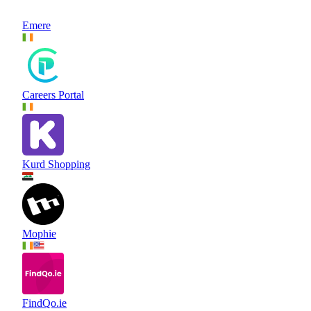
Emere
Careers Portal
Kurd Shopping
Mophie
FindQo.ie