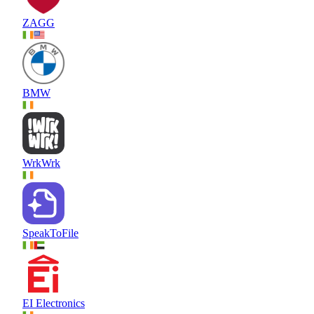
ZAGG
BMW
WrkWrk
SpeakToFile
EI Electronics