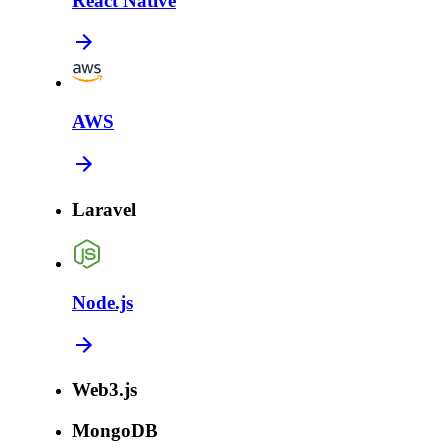
React Native
AWS
Laravel
Node.js
Web3.js
MongoDB