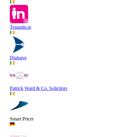
Tenantin.ie
Dialsave
Patrick Ward & Co. Solicitors
Smart Pricer