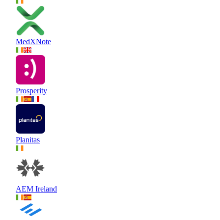
MedXNote
Prosperity
Planitas
AEM Ireland