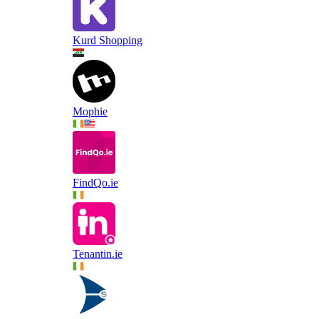
Kurd Shopping
Mophie
FindQo.ie
Tenantin.ie