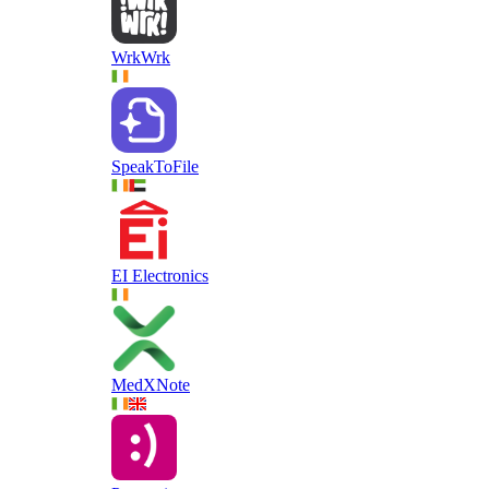
WrkWrk
SpeakToFile
EI Electronics
MedXNote