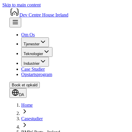
Skip to main content
Dev Centre House Ireland
Om Os
Tjenester
Teknologier
Industrier
Case Studier
Opstartsprogram
Book et opkald
DA
Home
Casestudier