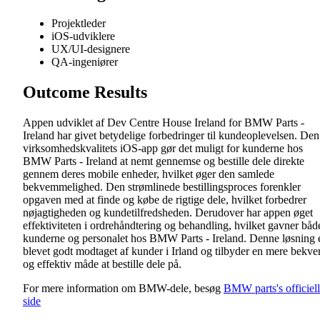
Projektleder
iOS-udviklere
UX/UI-designere
QA-ingeniører
Outcome Results
Appen udviklet af Dev Centre House Ireland for BMW Parts -
Ireland har givet betydelige forbedringer til kundeoplevelsen. Den
virksomhedskvalitets iOS-app gør det muligt for kunderne hos
BMW Parts - Ireland at nemt gennemse og bestille dele direkte
gennem deres mobile enheder, hvilket øger den samlede
bekvemmelighed. Den strømlinede bestillingsproces forenkler
opgaven med at finde og købe de rigtige dele, hvilket forbedrer
nøjagtigheden og kundetilfredsheden. Derudover har appen øget
effektiviteten i ordrehåndtering og behandling, hvilket gavner båd
kunderne og personalet hos BMW Parts - Ireland. Denne løsning 
blevet godt modtaget af kunder i Irland og tilbyder en mere bekv
og effektiv måde at bestille dele på.
For mere information om BMW-dele, besøg
BMW parts's officiel
side