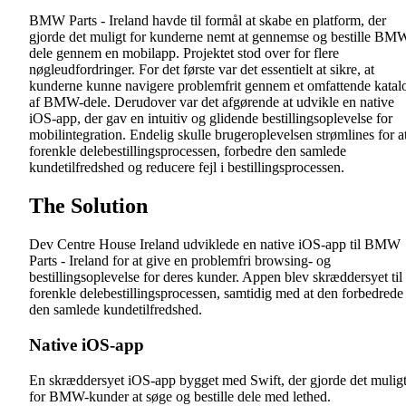
BMW Parts - Ireland havde til formål at skabe en platform, der
gjorde det muligt for kunderne nemt at gennemse og bestille BM
dele gennem en mobilapp. Projektet stod over for flere
nøgleudfordringer. For det første var det essentielt at sikre, at
kunderne kunne navigere problemfrit gennem et omfattende katal
af BMW-dele. Derudover var det afgørende at udvikle en native
iOS-app, der gav en intuitiv og glidende bestillingsoplevelse for
mobilintegration. Endelig skulle brugeroplevelsen strømlines for a
forenkle delebestillingsprocessen, forbedre den samlede
kundetilfredshed og reducere fejl i bestillingsprocessen.
The Solution
Dev Centre House Ireland udviklede en native iOS-app til BMW
Parts - Ireland for at give en problemfri browsing- og
bestillingsoplevelse for deres kunder. Appen blev skræddersyet til 
forenkle delebestillingsprocessen, samtidig med at den forbedrede
den samlede kundetilfredshed.
Native iOS-app
En skræddersyet iOS-app bygget med Swift, der gjorde det mulig
for BMW-kunder at søge og bestille dele med lethed.