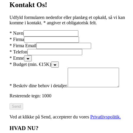
Kontakt Os!
Udfyld formularen nedenfor eller planlæg et opkald, så vi kan
komme i kontakt. * angiver et obligatorisk felt.
*
Navn
*
Firma
*
Firma Email
*
Telefon
*
Emne
*
Budget (min. €15K)
*
Beskriv dine behov i detaljer.
Resterende tegn: 1000
Send
Ved at klikke på Send, accepterer du vores
Privatlivspolitik.
HVAD NU?