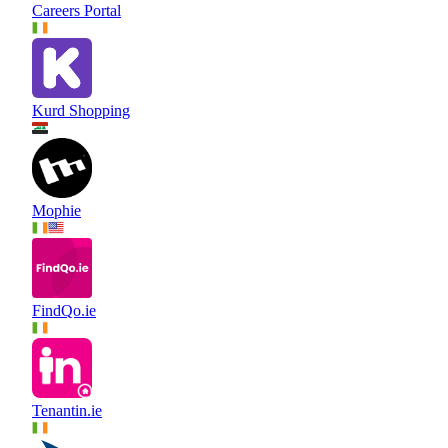
Careers Portal
Kurd Shopping
Mophie
FindQo.ie
Tenantin.ie