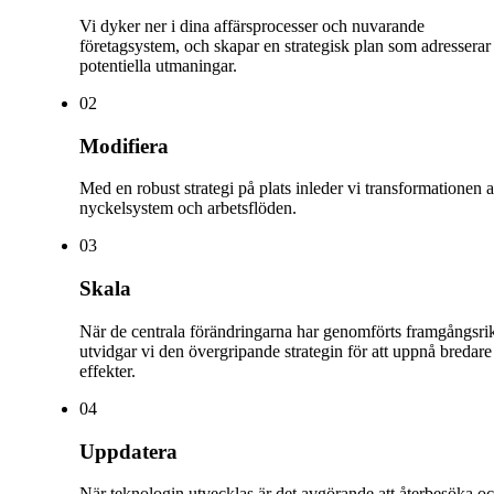
Vi dyker ner i dina affärsprocesser och nuvarande
företagsystem, och skapar en strategisk plan som adresserar
potentiella utmaningar.
0
2
Modifiera
Med en robust strategi på plats inleder vi transformationen 
nyckelsystem och arbetsflöden.
0
3
Skala
När de centrala förändringarna har genomförts framgångsrik
utvidgar vi den övergripande strategin för att uppnå bredare
effekter.
0
4
Uppdatera
När teknologin utvecklas är det avgörande att återbesöka o