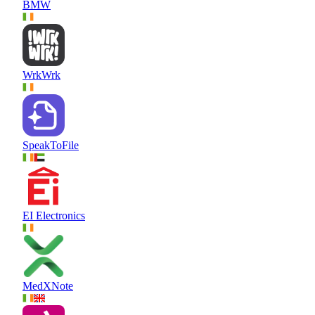
BMW
WrkWrk
SpeakToFile
EI Electronics
MedXNote