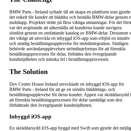
BMW Parts - Ireland syftade till att skapa en plattform som gjorde
det enkelt för kunder att bläddra och beställa BMW-delar genom 
mobilapp. Projektet stötte på flera viktiga utmaningar. För det förs
var det avgörande att säkerställa att kunderna kunde navigera
sömlöst genom en omfattande katalog av BMW-delar. Dessutom 
det viktigt att utveckla en inbyggd iOS-app som erbjöd en intuitiv
och smidig beställningsupplevelse för mobilintegration. Slutligen
behövde användarupplevelsen strömlinjeformas för att förenkla
beställningsprocessen för delar, förbättra den övergripande
kundnöjdheten och minska fel i beställningsprocessen.
The Solution
Dev Centre House Ireland utvecklade en inbyggd iOS-app för
BMW Parts - Ireland för att ge en sömlös bläddrings- och
beställningsupplevelse för deras kunder. Appen var skräddarsydd 
att förenkla beställningsprocessen för delar samtidigt som den
förbättrade den övergripande kundnöjdheten.
Inbyggd iOS-app
En skräddarsydd iOS-app byggd med Swift som gjorde det möjlig