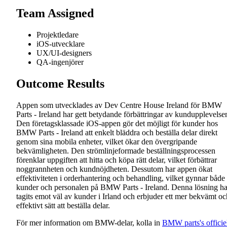
Team Assigned
Projektledare
iOS-utvecklare
UX/UI-designers
QA-ingenjörer
Outcome Results
Appen som utvecklades av Dev Centre House Ireland för BMW
Parts - Ireland har gett betydande förbättringar av kundupplevelse
Den företagsklassade iOS-appen gör det möjligt för kunder hos
BMW Parts - Ireland att enkelt bläddra och beställa delar direkt
genom sina mobila enheter, vilket ökar den övergripande
bekvämligheten. Den strömlinjeformade beställningsprocessen
förenklar uppgiften att hitta och köpa rätt delar, vilket förbättrar
noggrannheten och kundnöjdheten. Dessutom har appen ökat
effektiviteten i orderhantering och behandling, vilket gynnar både
kunder och personalen på BMW Parts - Ireland. Denna lösning ha
tagits emot väl av kunder i Irland och erbjuder ett mer bekvämt oc
effektivt sätt att beställa delar.
För mer information om BMW-delar, kolla in
BMW parts's officie