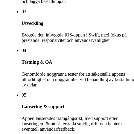
och lägga beställningar.
0
3
Utveckling
Byggde den inbyggda iOS-appen i Swift, med fokus på
prestanda, responsivitet och användarvänlighet.
0
4
Testning & QA
Genomförde noggranna tester för att säkerställa appens
tillförlitlighet och noggrannhet vid behandling av beställnin
av delar.
0
5
Lansering & support
Appen lanserades framgångsrikt, med support efter
lanseringen för att säkerställa smidig drift och hantera
eventuell användarfeedback.