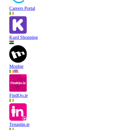
Careers Portal
Kurd Shopping
Mophie
FindQo.ie
Tenantin.ie