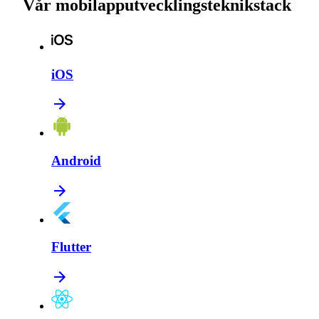
Vår mobilapputvecklingsteknikstack
iOS
Android
Flutter