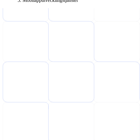
Mobilapputvecklingstjänster