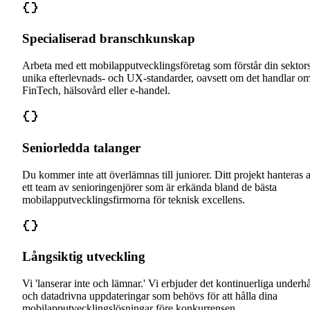
Specialiserad branschkunskap
Arbeta med ett mobilapputvecklingsföretag som förstår din sektor
unika efterlevnads- och UX-standarder, oavsett om det handlar o
FinTech, hälsovård eller e-handel.
Seniorledda talanger
Du kommer inte att överlämnas till juniorer. Ditt projekt hanteras 
ett team av senioringenjörer som är erkända bland de bästa
mobilapputvecklingsfirmorna för teknisk excellens.
Långsiktig utveckling
Vi 'lanserar inte och lämnar.' Vi erbjuder det kontinuerliga underhå
och datadrivna uppdateringar som behövs för att hålla dina
mobilapputvecklingslösningar före konkurrensen.