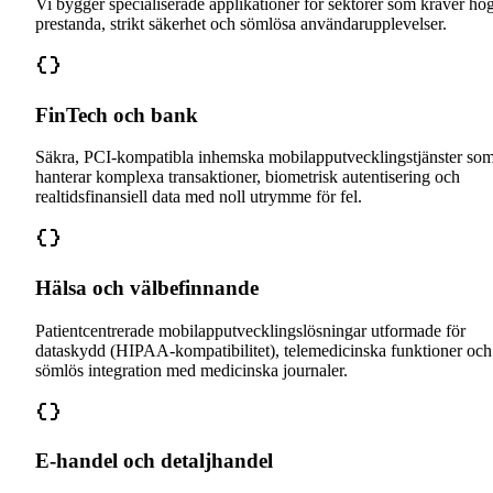
Vi bygger specialiserade applikationer för sektorer som kräver hö
prestanda, strikt säkerhet och sömlösa användarupplevelser.
FinTech och bank
Säkra, PCI-kompatibla inhemska mobilapputvecklingstjänster so
hanterar komplexa transaktioner, biometrisk autentisering och
realtidsfinansiell data med noll utrymme för fel.
Hälsa och välbefinnande
Patientcentrerade mobilapputvecklingslösningar utformade för
dataskydd (HIPAA-kompatibilitet), telemedicinska funktioner och
sömlös integration med medicinska journaler.
E-handel och detaljhandel