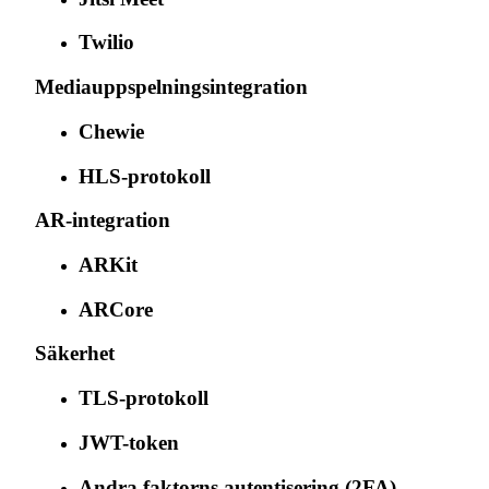
Twilio
Mediauppspelningsintegration
Chewie
HLS-protokoll
AR-integration
ARKit
ARCore
Säkerhet
TLS-protokoll
JWT-token
Andra faktorns autentisering (2FA)