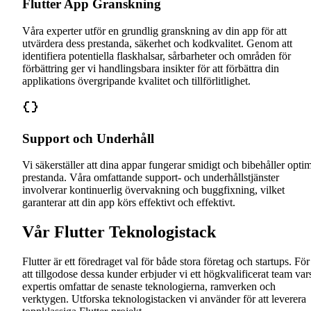
Flutter App Granskning
Våra experter utför en grundlig granskning av din app för att
utvärdera dess prestanda, säkerhet och kodkvalitet. Genom att
identifiera potentiella flaskhalsar, sårbarheter och områden för
förbättring ger vi handlingsbara insikter för att förbättra din
applikations övergripande kvalitet och tillförlitlighet.
Support och Underhåll
Vi säkerställer att dina appar fungerar smidigt och bibehåller opti
prestanda. Våra omfattande support- och underhållstjänster
involverar kontinuerlig övervakning och buggfixning, vilket
garanterar att din app körs effektivt och effektivt.
Vår Flutter Teknologistack
Flutter är ett föredraget val för både stora företag och startups. För
att tillgodose dessa kunder erbjuder vi ett högkvalificerat team var
expertis omfattar de senaste teknologierna, ramverken och
verktygen. Utforska teknologistacken vi använder för att leverera