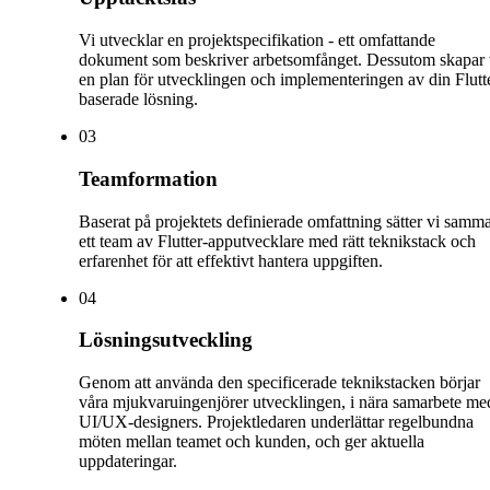
Vi utvecklar en projektspecifikation - ett omfattande
dokument som beskriver arbetsomfånget. Dessutom skapar 
en plan för utvecklingen och implementeringen av din Flutt
baserade lösning.
0
3
Teamformation
Baserat på projektets definierade omfattning sätter vi samm
ett team av Flutter-apputvecklare med rätt teknikstack och
erfarenhet för att effektivt hantera uppgiften.
0
4
Lösningsutveckling
Genom att använda den specificerade teknikstacken börjar
våra mjukvaruingenjörer utvecklingen, i nära samarbete me
UI/UX-designers. Projektledaren underlättar regelbundna
möten mellan teamet och kunden, och ger aktuella
uppdateringar.