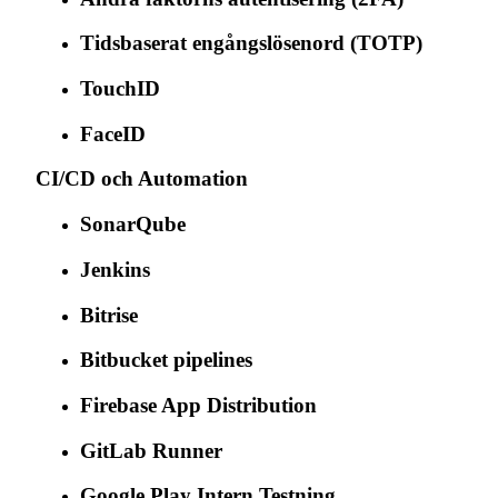
Tidsbaserat engångslösenord (TOTP)
TouchID
FaceID
CI/CD och Automation
SonarQube
Jenkins
Bitrise
Bitbucket pipelines
Firebase App Distribution
GitLab Runner
Google Play Intern Testning