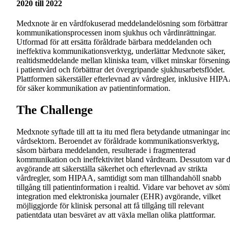
2020 till 2022
Medxnote är en vårdfokuserad meddelandelösning som förbättrar
kommunikationsprocessen inom sjukhus och vårdinrättningar.
Utformad för att ersätta föråldrade bärbara meddelanden och
ineffektiva kommunikationsverktyg, underlättar Medxnote säker,
realtidsmeddelande mellan kliniska team, vilket minskar försening
i patientvård och förbättrar det övergripande sjukhusarbetsflödet.
Plattformen säkerställer efterlevnad av vårdregler, inklusive HIP
för säker kommunikation av patientinformation.
The Challenge
Medxnote syftade till att ta itu med flera betydande utmaningar i
vårdsektorn. Beroendet av föråldrade kommunikationsverktyg,
såsom bärbara meddelanden, resulterade i fragmenterad
kommunikation och ineffektivitet bland vårdteam. Dessutom var d
avgörande att säkerställa säkerhet och efterlevnad av strikta
vårdregler, som HIPAA, samtidigt som man tillhandahöll snabb
tillgång till patientinformation i realtid. Vidare var behovet av söm
integration med elektroniska journaler (EHR) avgörande, vilket
möjliggjorde för klinisk personal att få tillgång till relevant
patientdata utan besväret av att växla mellan olika plattformar.