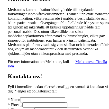
Medxnotes kommunikationslösning ledde till betydande
förbättringar inom vårdverksamheten. Teamen upplevde förbättra
kommunikation, vilket resulterade i snabbare beslutsfattande och
bättre patientresultat. Övergången från föråldrade bärsystem spara
tid genom att säkerställa att kritiska uppdateringar nådde rätt
personal snabbt. Dessutom säkerställde den säkra
meddelandeplattformen efterlevnad av branschregler, vilket gav
sinnesro för institutioner som hanterar känslig patientdata.
Medxnotes plattform visade sig vara skalbar och hanterade effekti
hög volym av meddelandetrafik och datautbyten över olika
sjukhusmiljöer utan att kompromissa med prestanda.
För mer information om Medxnote, kolla in
Medxnotes officiella
sida
Kontakta oss!
Fyll i formuläret nedan eller schemalägg ett samtal så kontaktar vi
dig. * anger ett obligatoriskt fält.
*
Namn
*
Företag