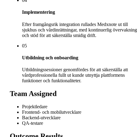
0
4
Implementering
Efter framgångsrik integration rullades Medxnote ut till
sjukhus och vårdinrättningar, med kontinuerlig övervakning
och stöd för att säkerställa smidig drift.
0
5
Utbildning och onboarding
Utbildningssessioner genomfördes för att säkerställa att
vårdprofessionella fullt ut kunde utnyttja plattformens
funktioner och funktionaliteter.
Team Assigned
Projektledare
Frontend- och mobilutvecklare
Backend-utvecklare
QA-testare
Outcome Results