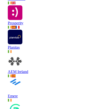
Prosperity
Planitas
AEM Ireland
Emere