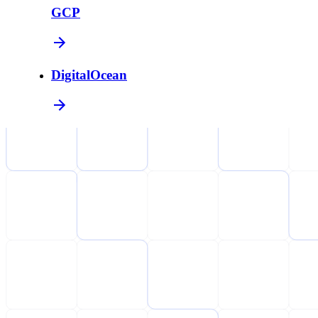
GCP
DigitalOcean