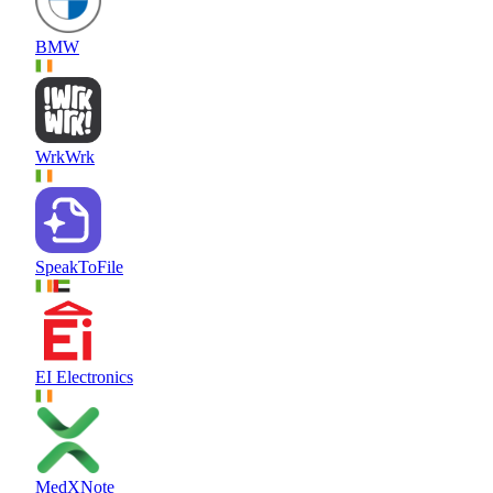
BMW
WrkWrk
SpeakToFile
EI Electronics
MedXNote