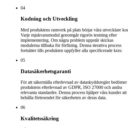
0
4
Kodning och Utveckling
Med produktens ramverk på plats börjar våra utvecklare ko
Varje mjukvarumodul genomgår rigorös testning efter
implementering. Om några problem uppstår skickas
modulerna tillbaka för förfining. Denna iterativa process
fortsätter tills produkten uppfyller alla specificerade krav.
0
5
Datasäkerhetsgaranti
För att säkerställa efterlevnad av dataskyddsregler bedömer 
produktens efterlevnad av GDPR, ISO 27000 och andra
relevanta standarder. Denna process hjälper våra kunder att
behålla förtroendet för säkerheten av deras data.
0
6
Kvalitetssäkring