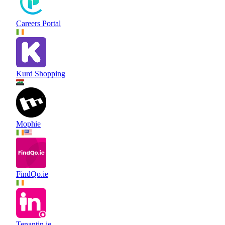
Careers Portal
Kurd Shopping
Mophie
FindQo.ie
Tenantin.ie