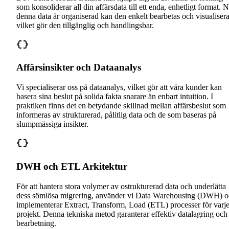
som konsoliderar all din affärsdata till ett enda, enhetligt format. 
denna data är organiserad kan den enkelt bearbetas och visualisera
vilket gör den tillgänglig och handlingsbar.
Affärsinsikter och Dataanalys
Vi specialiserar oss på dataanalys, vilket gör att våra kunder kan
basera sina beslut på solida fakta snarare än enbart intuition. I
praktiken finns det en betydande skillnad mellan affärsbeslut som
informeras av strukturerad, pålitlig data och de som baseras på
slumpmässiga insikter.
DWH och ETL Arkitektur
För att hantera stora volymer av ostrukturerad data och underlätta
dess sömlösa migrering, använder vi Data Warehousing (DWH) 
implementerar Extract, Transform, Load (ETL) processer för varj
projekt. Denna tekniska metod garanterar effektiv datalagring och
bearbetning.