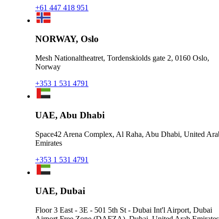
+61 447 418 951
NORWAY, Oslo
Mesh Nationaltheatret, Tordenskiolds gate 2, 0160 Oslo,
Norway
+353 1 531 4791
UAE, Abu Dhabi
Space42 Arena Complex, Al Raha, Abu Dhabi, United Ara
Emirates
+353 1 531 4791
UAE, Dubai
Floor 3 East - 3E - 501 5th St - Dubai Int'l Airport, Dubai
Airport Free Zone (DAFZA), Dubai, United Arab Emirates