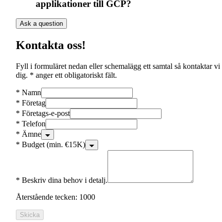
applikationer till GCP?
Ask a question
Kontakta oss!
Fyll i formuläret nedan eller schemalägg ett samtal så kontaktar vi
dig. * anger ett obligatoriskt fält.
*
Namn
*
Företag
*
Företags-e-post
*
Telefon
*
Ämne
*
Budget (min. €15K)
*
Beskriv dina behov i detalj.
Återstående tecken: 1000
Skicka