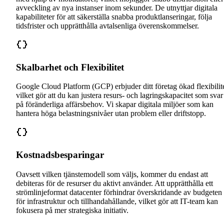
avveckling av nya instanser inom sekunder. De utnyttjar digitala
kapabiliteter för att säkerställa snabba produktlanseringar, följa
tidsfrister och upprätthålla avtalsenliga överenskommelser.
Skalbarhet och Flexibilitet
Google Cloud Platform (GCP) erbjuder ditt företag ökad flexibilite
vilket gör att du kan justera resurs- och lagringskapacitet som svar
på föränderliga affärsbehov. Vi skapar digitala miljöer som kan
hantera höga belastningsnivåer utan problem eller driftstopp.
Kostnadsbesparingar
Oavsett vilken tjänstemodell som väljs, kommer du endast att
debiteras för de resurser du aktivt använder. Att upprätthålla ett
strömlinjeformat datacenter förhindrar överskridande av budgeten
för infrastruktur och tillhandahållande, vilket gör att IT-team kan
fokusera på mer strategiska initiativ.