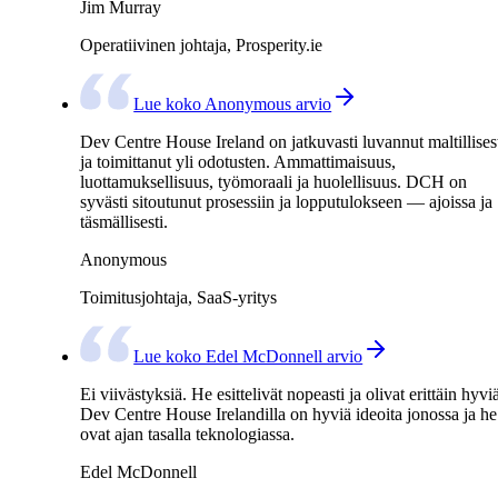
Jim Murray
Operatiivinen johtaja, Prosperity.ie
Lue koko Anonymous arvio
Dev Centre House Ireland on jatkuvasti luvannut maltillises
ja toimittanut yli odotusten. Ammattimaisuus,
luottamuksellisuus, työmoraali ja huolellisuus. DCH on
syvästi sitoutunut prosessiin ja lopputulokseen — ajoissa ja
täsmällisesti.
Anonymous
Toimitusjohtaja, SaaS-yritys
Lue koko Edel McDonnell arvio
Ei viivästyksiä. He esittelivät nopeasti ja olivat erittäin hyvi
Dev Centre House Irelandilla on hyviä ideoita jonossa ja he
ovat ajan tasalla teknologiassa.
Edel McDonnell