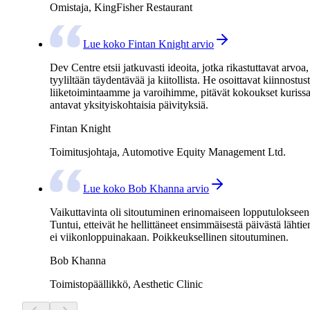
Omistaja, KingFisher Restaurant
Lue koko Fintan Knight arvio
Dev Centre etsii jatkuvasti ideoita, jotka rikastuttavat arvoa,
tyyliltään täydentävää ja kiitollista. He osoittavat kiinnostus
liiketoimintaamme ja varoihimme, pitävät kokoukset kurissa
antavat yksityiskohtaisia päivityksiä.
Fintan Knight
Toimitusjohtaja, Automotive Equity Management Ltd.
Lue koko Bob Khanna arvio
Vaikuttavinta oli sitoutuminen erinomaiseen lopputulokseen
Tuntui, etteivät he hellittäneet ensimmäisestä päivästä lähtie
ei viikonloppuinakaan. Poikkeuksellinen sitoutuminen.
Bob Khanna
Toimistopäällikkö, Aesthetic Clinic