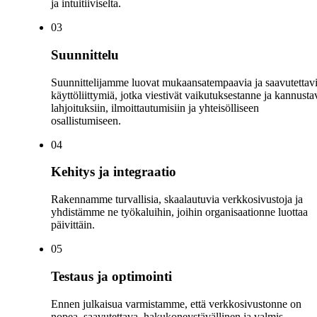
ja intuitiiviselta.
0
3
Suunnittelu
Suunnittelijamme luovat mukaansatempaavia ja saavutettav
käyttöliittymiä, jotka viestivät vaikutuksestanne ja kannusta
lahjoituksiin, ilmoittautumisiin ja yhteisölliseen
osallistumiseen.
0
4
Kehitys ja integraatio
Rakennamme turvallisia, skaalautuvia verkkosivustoja ja
yhdistämme ne työkaluihin, joihin organisaationne luottaa
päivittäin.
0
5
Testaus ja optimointi
Ennen julkaisua varmistamme, että verkkosivustonne on
nopea, saavutettava, hakukoneystävällinen ja valmis