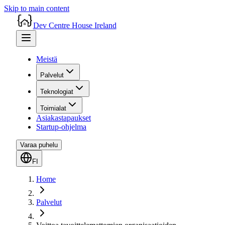
Skip to main content
Dev Centre House Ireland
Meistä
Palvelut
Teknologiat
Toimialat
Asiakastapaukset
Startup-ohjelma
Varaa puhelu
FI
Home
Palvelut