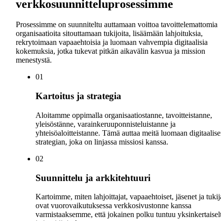
verkkosuunnitteluprosessimme
Prosessimme on suunniteltu auttamaan voittoa tavoittelemattomia
organisaatioita sitouttamaan tukijoita, lisäämään lahjoituksia,
rekrytoimaan vapaaehtoisia ja luomaan vahvempia digitaalisia
kokemuksia, jotka tukevat pitkän aikavälin kasvua ja mission
menestystä.
0
1
Kartoitus ja strategia
Aloitamme oppimalla organisaatiostanne, tavoitteistanne,
yleisöstänne, varainkeruuponnisteluistanne ja
yhteisöaloitteistanne. Tämä auttaa meitä luomaan digitaalis
strategian, joka on linjassa missiosi kanssa.
0
2
Suunnittelu ja arkkitehtuuri
Kartoimme, miten lahjoittajat, vapaaehtoiset, jäsenet ja tukij
ovat vuorovaikutuksessa verkkosivustonne kanssa
varmistaaksemme, että jokainen polku tuntuu yksinkertaisel