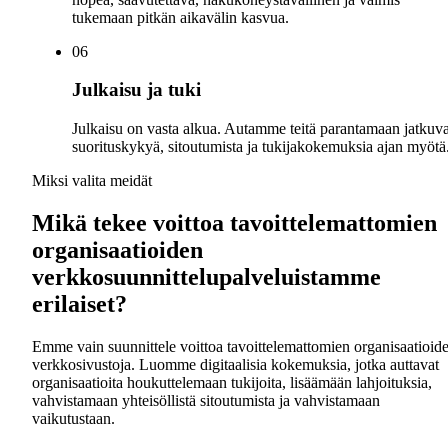
tukemaan pitkän aikavälin kasvua.
0
6
Julkaisu ja tuki
Julkaisu on vasta alkua. Autamme teitä parantamaan jatkuva
suorituskykyä, sitoutumista ja tukijakokemuksia ajan myötä
Miksi valita meidät
Mikä tekee voittoa tavoittelemattomien
organisaatioiden
verkkosuunnittelupalveluistamme
erilaiset?
Emme vain suunnittele voittoa tavoittelemattomien organisaatioid
verkkosivustoja. Luomme digitaalisia kokemuksia, jotka auttavat
organisaatioita houkuttelemaan tukijoita, lisäämään lahjoituksia,
vahvistamaan yhteisöllistä sitoutumista ja vahvistamaan
vaikutustaan.