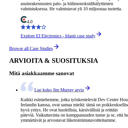
asuinrakennusten palo- ja hiilimonoksidihälyttimien
valmistuksessa. He valmistavat yli 10 miljoonaa tuotetta.
4.0
Explore EI Electronics - Irlanti case study
Browse all Case Studies
ARVIOITA & SUOSITUKSIA
Mitä asiakkaamme sanovat
Lue koko Jim Murray arvio
Kaikki esimiehemme, jotka työskentelevät Dev Centre Hou
Irelandin kanssa, ovat samaa mieltä: tämä on poikkeukselli
hyvä yritys. He ovat huolellisia, kärsivällisiä ja erittäin
päteviä. Vaikuttavinta on kumppanuuden tunne ja se, että h
ymmärtävät ja arvostavat liiketoimintatavoitteitamme.