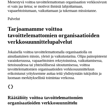
Menestyvä voittoa tavoittelemattoman organisaation verkkosivust
ei vain jaa tietoa; se motivoi ihmisiä lahjoittamaan,
vapaaehtoistumaan, vaikuttamaan ja tukemaan missiotanne.
Palvelut
Tarjoamamme voittoa
tavoittelemattomien organisaatioiden
verkkosuunnittelupalvelut
Jokaisella voittoa tavoittelemattomalla organisaatiolla on
ainutlaatuinen missio, yleisö ja vaikutustarina. Olipa painopisteen
varainkeruussa, vapaaehtoisten rekrytoinnissa, vaikuttamisessa,
tietoisuudessa tai yhteisöllisessä sitoutumisessa, voittoa
tavoittelemattomien organisaatioiden verkkosuunnitteluun
erikoistunut yrityksemme auttaa teitä yhdistymään tukijoihin ja
luomaan merkityksellistä toimintaa verkossa.
Räätälöity voittoa tavoittelemattomien
organisaatioiden verkkosuunnittelu