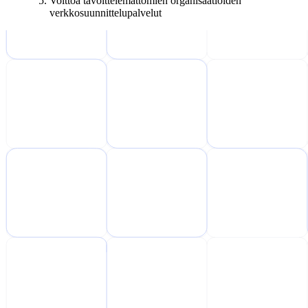
Voittoa tavoittelemattomien organisaatioiden
verkkosuunnittelupalvelut