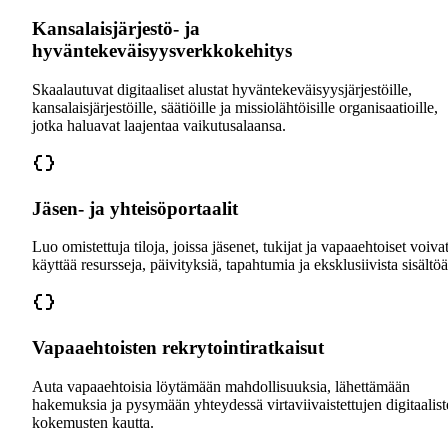
Kansalaisjärjestö- ja
hyväntekeväisyysverkkokehitys
Skaalautuvat digitaaliset alustat hyväntekeväisyysjärjestöille,
kansalaisjärjestöille, säätiöille ja missiolähtöisille organisaatioille,
jotka haluavat laajentaa vaikutusalaansa.
Jäsen- ja yhteisöportaalit
Luo omistettuja tiloja, joissa jäsenet, tukijat ja vapaaehtoiset voiva
käyttää resursseja, päivityksiä, tapahtumia ja eksklusiivista sisältöä
Vapaaehtoisten rekrytointiratkaisut
Auta vapaaehtoisia löytämään mahdollisuuksia, lähettämään
hakemuksia ja pysymään yhteydessä virtaviivaistettujen digitaalis
kokemusten kautta.