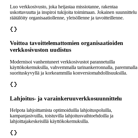
Luo verkkosivusto, joka heijastaa missiotanne, rakentaa
uskottavuutta ja inspiroi tukijoita toimimaan. Jokainen suunnittelu
räätälöity organisaatiollenne, yleisöllenne ja tavoitteillenne.
Voittoa tavoittelemattomien organisaatioiden
verkkosivuston uudistus
Modernisoi vanhentuneet verkkosivustot parannetuilla
käyttökokemuksilla, vahvemmalla tarinankerronnalla, paremmalla
suorituskyvyllä ja korkeammilla konversiomahdollisuuksilla.
Lahjoitus- ja varainkeruuverkkosuunnittelu
Helpota lahjoittamista optimoiduilla lahjoituspoluilla,
kampanjasivuilla, toistuvilla lahjoitusvaihtoehdoilla ja
lahjoittajakeskeisillä käyttökokemuksilla.