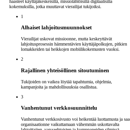
haasteet käyttäjäkeskeisillä, missiolähtöisillä digitaalisilla
kokemuksilla, jotka muuttavat vierailijat tukijoiksi.
1
Alhaiset lahjoitusmuunnokset
Vierailijat uskovat missioonne, mutta keskeyttävät
lahjoitusprosessin hämmentävien käyttäjäpolkujen, pitkien
lomakkeiden tai heikkojen mobiilikokemusten vuoksi.
2
Rajallinen yhteisöllinen sitoutuminen
Tukijoiden on vaikea löytää tapahtumia, ohjelmia,
kampanjoita ja mahdollisuuksia osallistua.
3
Vanhentunut verkkosuunnittelu
Vanhentunut verkkosivusto voi heikentää luottamusta ja sa
organisaationne vaikuttamaan vähemmän uskottavalta
lahjoittajien, vapaaehtoisten ja kumppaneiden silmissä.