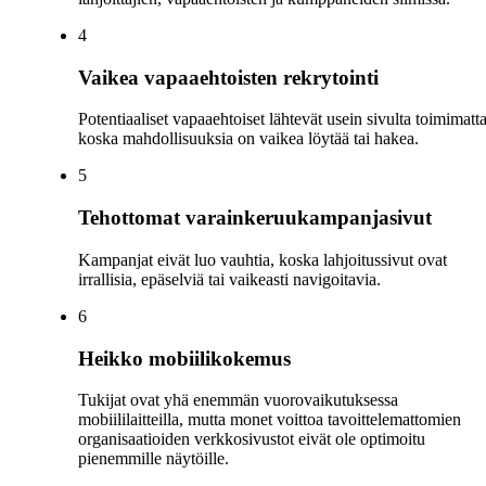
4
Vaikea vapaaehtoisten rekrytointi
Potentiaaliset vapaaehtoiset lähtevät usein sivulta toimimatta
koska mahdollisuuksia on vaikea löytää tai hakea.
5
Tehottomat varainkeruukampanjasivut
Kampanjat eivät luo vauhtia, koska lahjoitussivut ovat
irrallisia, epäselviä tai vaikeasti navigoitavia.
6
Heikko mobiilikokemus
Tukijat ovat yhä enemmän vuorovaikutuksessa
mobiililaitteilla, mutta monet voittoa tavoittelemattomien
organisaatioiden verkkosivustot eivät ole optimoitu
pienemmille näytöille.