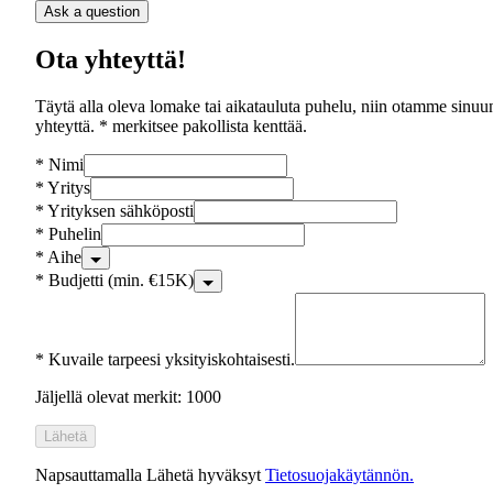
Ask a question
Ota yhteyttä!
Täytä alla oleva lomake tai aikatauluta puhelu, niin otamme sinuu
yhteyttä. * merkitsee pakollista kenttää.
*
Nimi
*
Yritys
*
Yrityksen sähköposti
*
Puhelin
*
Aihe
*
Budjetti (min. €15K)
*
Kuvaile tarpeesi yksityiskohtaisesti.
Jäljellä olevat merkit: 1000
Lähetä
Napsauttamalla Lähetä hyväksyt
Tietosuojakäytännön.