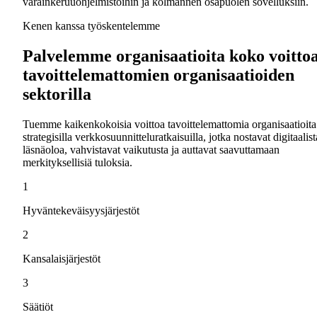
varainkeruuohjelmistoihin ja kolmannen osapuolen sovelluksiin.
Kenen kanssa työskentelemme
Palvelemme organisaatioita koko voitto
tavoittelemattomien organisaatioiden
sektorilla
Tuemme kaikenkokoisia voittoa tavoittelemattomia organisaatioita
strategisilla verkkosuunnitteluratkaisuilla, jotka nostavat digitaalist
läsnäoloa, vahvistavat vaikutusta ja auttavat saavuttamaan
merkityksellisiä tuloksia.
1
Hyväntekeväisyysjärjestöt
2
Kansalaisjärjestöt
3
Säätiöt