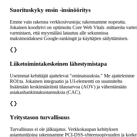
Suorituskyky ensin -insinööritys
Emme vain rakenna verkkosivustoja; rakennamme nopeutta.
Jokainen koodirivi on optimoitu Core Web Vitals -mittareita varte
varmistaen, että myymäläsi latautuu alle sekunnissa
maksimoidaksesi Google-rankingit ja käyttäjien säilyttämisen.
Liiketoimintakeskeinen lähestymistapa
Useimmat kehittäjät ajattelevat "ominaisuuksia." Me ajattelemme
ROI:ta. Jokainen integraatio ja UI-elementti on suunniteltu
lisäämään keskimääräistä tilausarvoa (AOV) ja vähentämään
asiakashankintakustannuksia (CAC).
Yritystason turvallisuus
Turvallisuus ei ole jälkiajatus. Verkkokaupan kehityksen
asiantuntijoina rakennamme PCI-DSS-yhteensopivuuden ja kork