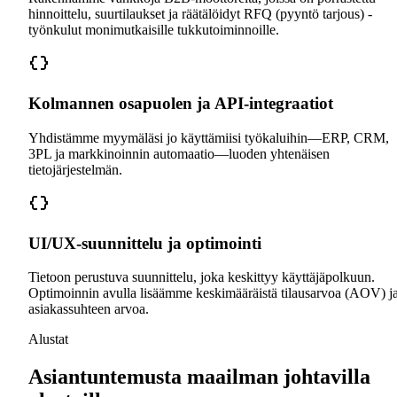
hinnoittelu, suurtilaukset ja räätälöidyt RFQ (pyyntö tarjous) -
työnkulut monimutkaisille tukkutoiminnoille.
Kolmannen osapuolen ja API-integraatiot
Yhdistämme myymäläsi jo käyttämiisi työkaluihin—ERP, CRM,
3PL ja markkinoinnin automaatio—luoden yhtenäisen
tietojärjestelmän.
UI/UX-suunnittelu ja optimointi
Tietoon perustuva suunnittelu, joka keskittyy käyttäjäpolkuun.
Optimoinnin avulla lisäämme keskimääräistä tilausarvoa (AOV) j
asiakassuhteen arvoa.
Alustat
Asiantuntemusta maailman johtavilla