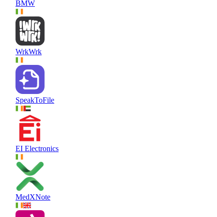
BMW
WrkWrk
SpeakToFile
EI Electronics
MedXNote