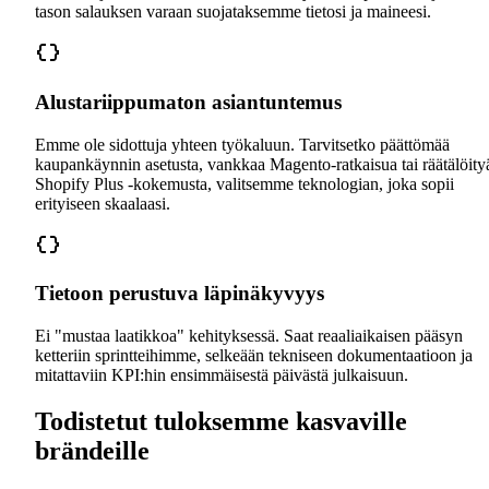
tason salauksen varaan suojataksemme tietosi ja maineesi.
Alustariippumaton asiantuntemus
Emme ole sidottuja yhteen työkaluun. Tarvitsetko päättömää
kaupankäynnin asetusta, vankkaa Magento-ratkaisua tai räätälöity
Shopify Plus -kokemusta, valitsemme teknologian, joka sopii
erityiseen skaalaasi.
Tietoon perustuva läpinäkyvyys
Ei "mustaa laatikkoa" kehityksessä. Saat reaaliaikaisen pääsyn
ketteriin sprintteihimme, selkeään tekniseen dokumentaatioon ja
mitattaviin KPI:hin ensimmäisestä päivästä julkaisuun.
Todistetut tuloksemme kasvaville
brändeille