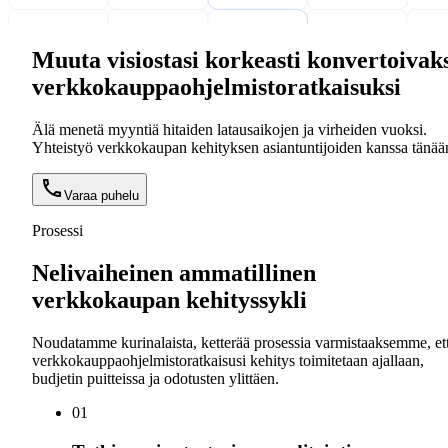
Muuta visiostasi korkeasti konvertoivak
verkkokauppaohjelmistoratkaisuksi
Älä menetä myyntiä hitaiden latausaikojen ja virheiden vuoksi.
Yhteistyö verkkokaupan kehityksen asiantuntijoiden kanssa tänää
Varaa puhelu
Prosessi
Nelivaiheinen ammatillinen
verkkokaupan kehityssykli
Noudatamme kurinalaista, ketterää prosessia varmistaaksemme, et
verkkokauppaohjelmistoratkaisusi kehitys toimitetaan ajallaan,
budjetin puitteissa ja odotusten ylittäen.
0
1