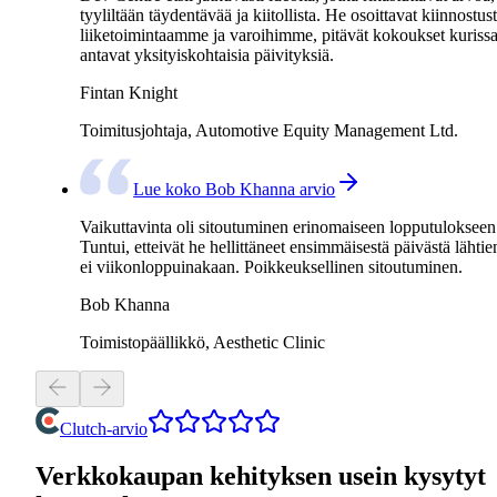
tyyliltään täydentävää ja kiitollista. He osoittavat kiinnostus
liiketoimintaamme ja varoihimme, pitävät kokoukset kurissa
antavat yksityiskohtaisia päivityksiä.
Fintan Knight
Toimitusjohtaja, Automotive Equity Management Ltd.
Lue koko Bob Khanna arvio
Vaikuttavinta oli sitoutuminen erinomaiseen lopputulokseen
Tuntui, etteivät he hellittäneet ensimmäisestä päivästä lähtie
ei viikonloppuinakaan. Poikkeuksellinen sitoutuminen.
Bob Khanna
Toimistopäällikkö, Aesthetic Clinic
Clutch-arvio
Verkkokaupan kehityksen usein kysytyt