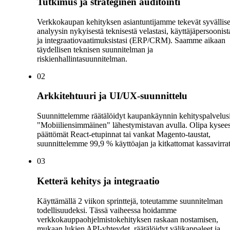
Tutkimus ja strateginen auditointi
Verkkokaupan kehityksen asiantuntijamme tekevät syvällis
analyysin nykyisestä teknisestä velastasi, käyttäjäpersoonist
ja integraatiovaatimuksistasi (ERP/CRM). Saamme aikaan
täydellisen teknisen suunnitelman ja
riskienhallintasuunnitelman.
0
2
Arkkitehtuuri ja UI/UX-suunnittelu
Suunnittelemme räätälöidyt kaupankäynnin kehityspalvelus
"Mobiiliensimmäinen" lähestymistavan avulla. Olipa kysee
päättömät React-etupinnat tai vankat Magento-taustat,
suunnittelemme 99,9 % käyttöajan ja kitkattomat kassavirrat
0
3
Ketterä kehitys ja integraatio
Käyttämällä 2 viikon sprinttejä, toteutamme suunnitelman
todellisuudeksi. Tässä vaiheessa hoidamme
verkkokauppaohjelmistokehityksen raskaan nostamisen,
mukaan lukien API-yhteydet, räätälöidyt välikappaleet ja