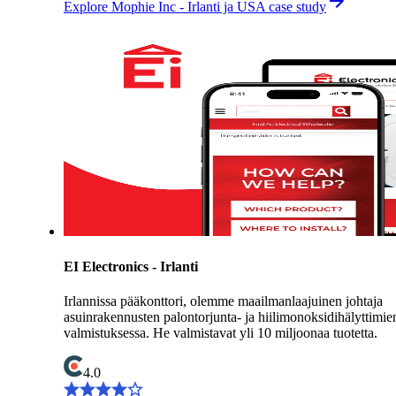
Explore Mophie Inc - Irlanti ja USA case study
EI Electronics - Irlanti
Irlannissa pääkonttori, olemme maailmanlaajuinen johtaja
asuinrakennusten palontorjunta- ja hiilimonoksidihälyttimie
valmistuksessa. He valmistavat yli 10 miljoonaa tuotetta.
4.0