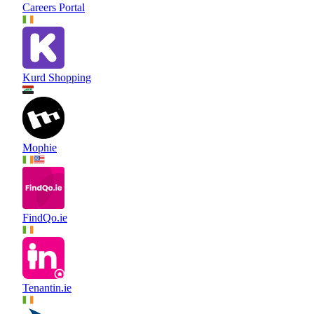
Careers Portal
Kurd Shopping
Mophie
FindQo.ie
Tenantin.ie