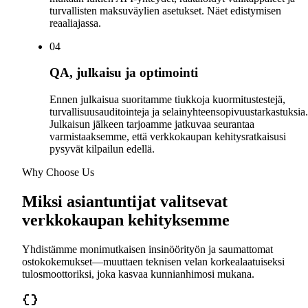
turvallisten maksuväylien asetukset. Näet edistymisen
reaaliajassa.
0
4
QA, julkaisu ja optimointi
Ennen julkaisua suoritamme tiukkoja kuormitustestejä,
turvallisuusauditointeja ja selainyhteensopivuustarkastuksia.
Julkaisun jälkeen tarjoamme jatkuvaa seurantaa
varmistaaksemme, että verkkokaupan kehitysratkaisusi
pysyvät kilpailun edellä.
Why Choose Us
Miksi asiantuntijat valitsevat
verkkokaupan kehityksemme
Yhdistämme monimutkaisen insinöörityön ja saumattomat
ostokokemukset—muuttaen teknisen velan korkealaatuiseksi
tulosmoottoriksi, joka kasvaa kunnianhimosi mukana.