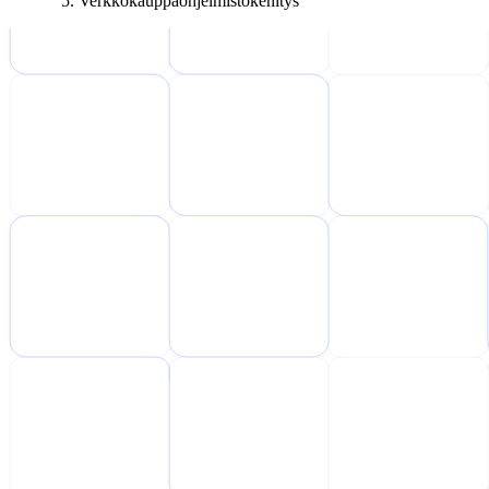
Verkkokauppaohjelmistokehitys