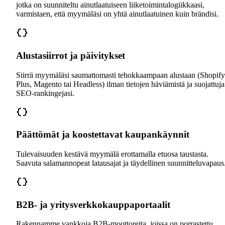
jotka on suunniteltu ainutlaatuiseen liiketoimintalogiikkaasi,
varmistaen, että myymäläsi on yhtä ainutlaatuinen kuin brändisi.
Alustasiirrot ja päivitykset
Siirrä myymäläsi saumattomasti tehokkaampaan alustaan (Shopify
Plus, Magento tai Headless) ilman tietojen häviämistä ja suojattuja
SEO-rankingejasi.
Päättömät ja koostettavat kaupankäynnit
Tulevaisuuden kestävä myymälä erottamalla etuosa taustasta.
Saavuta salamannopeat latausajat ja täydellinen suunnitteluvapaus
B2B- ja yritysverkkokauppaportaalit
Rakennamme vankkoja B2B-moottoreita, joissa on porrastettu