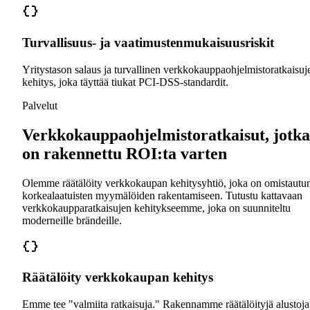
Turvallisuus- ja vaatimustenmukaisuusriskit
Yritystason salaus ja turvallinen verkkokauppaohjelmistoratkaisuj
kehitys, joka täyttää tiukat PCI-DSS-standardit.
Palvelut
Verkkokauppaohjelmistoratkaisut, jotka
on rakennettu ROI:ta varten
Olemme räätälöity verkkokaupan kehitysyhtiö, joka on omistautu
korkealaatuisten myymälöiden rakentamiseen. Tutustu kattavaan
verkkokaupparatkaisujen kehitykseemme, joka on suunniteltu
moderneille brändeille.
Räätälöity verkkokaupan kehitys
Emme tee "valmiita ratkaisuja." Rakennamme räätälöityjä alustoja