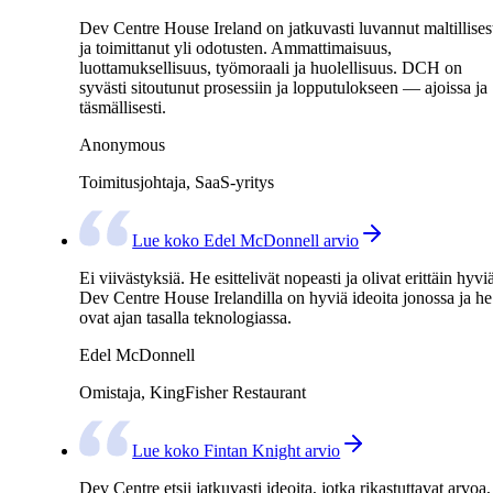
Dev Centre House Ireland on jatkuvasti luvannut maltillises
ja toimittanut yli odotusten. Ammattimaisuus,
luottamuksellisuus, työmoraali ja huolellisuus. DCH on
syvästi sitoutunut prosessiin ja lopputulokseen — ajoissa ja
täsmällisesti.
Anonymous
Toimitusjohtaja, SaaS-yritys
Lue koko Edel McDonnell arvio
Ei viivästyksiä. He esittelivät nopeasti ja olivat erittäin hyvi
Dev Centre House Irelandilla on hyviä ideoita jonossa ja he
ovat ajan tasalla teknologiassa.
Edel McDonnell
Omistaja, KingFisher Restaurant
Lue koko Fintan Knight arvio
Dev Centre etsii jatkuvasti ideoita, jotka rikastuttavat arvoa,