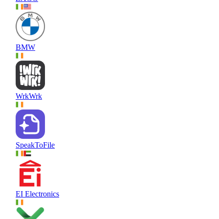
BMW
WrkWrk
SpeakToFile
EI Electronics