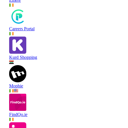
Emere
Careers Portal
Kurd Shopping
Mophie
FindQo.ie