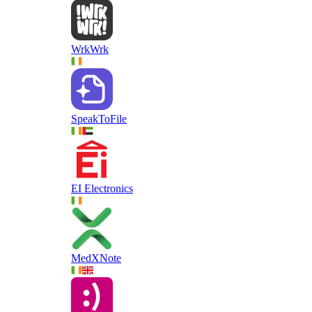
WrkWrk
SpeakToFile
EI Electronics
MedXNote