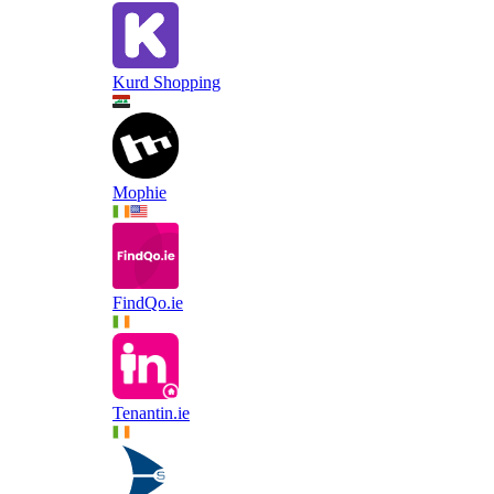
Kurd Shopping
Mophie
FindQo.ie
Tenantin.ie