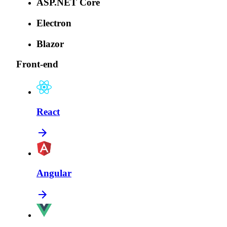
ASP.NET Core
Electron
Blazor
Front-end
React
Angular