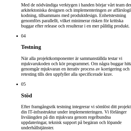
Med de nödvändiga verktygen i handen börjar vårt team de
arkitektoniska designen och implementeringen av affärslogi
kodning, tillsammans med produktdesign. Enhetstestning
genomförs parallellt, vilket minimerar risken för kritiska
buggar efter release och resulterar i en mer pålitlig produkt.
0
4
Testning
När alla projektkomponenter är sammanställda testar vi
mjukvarukoden och kör programmet. Om några buggar hitt
genomgår mjukvaran en iterativ process av korrigering och
retesting tills den uppfyller alla specificerade krav.
0
5
Stöd
Efter framgångsrik testning integrerar vi sömlöst ditt projekt
din IT-infrastruktur under implementeringen. Vi förlänger
livslängden på din mjukvara genom regelbundna
uppdateringar, teknisk support på begäran och löpande
underhållstjänster.