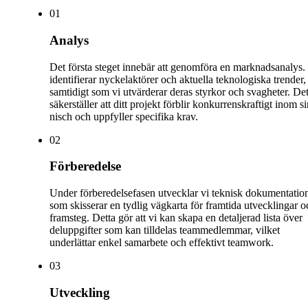
0
1
Analys
Det första steget innebär att genomföra en marknadsanalys.
identifierar nyckelaktörer och aktuella teknologiska trender,
samtidigt som vi utvärderar deras styrkor och svagheter. Det
säkerställer att ditt projekt förblir konkurrenskraftigt inom s
nisch och uppfyller specifika krav.
0
2
Förberedelse
Under förberedelsefasen utvecklar vi teknisk dokumentatio
som skisserar en tydlig vägkarta för framtida utvecklingar o
framsteg. Detta gör att vi kan skapa en detaljerad lista över
deluppgifter som kan tilldelas teammedlemmar, vilket
underlättar enkel samarbete och effektivt teamwork.
0
3
Utveckling