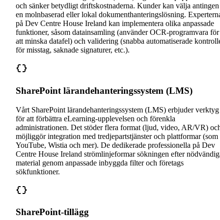
och sänker betydligt driftskostnaderna. Kunder kan välja antingen
en molnbaserad eller lokal dokumenthanteringslösning. Expertern
på Dev Centre House Ireland kan implementera olika anpassade
funktioner, såsom datainsamling (använder OCR-programvara för
att minska datafel) och validering (snabba automatiserade kontroll
för misstag, saknade signaturer, etc.).
SharePoint lärandehanteringssystem (LMS)
Vårt SharePoint lärandehanteringssystem (LMS) erbjuder verktyg
för att förbättra eLearning-upplevelsen och förenkla
administrationen. Det stöder flera format (ljud, video, AR/VR) oc
möjliggör integration med tredjepartstjänster och plattformar (som
YouTube, Wistia och mer). De dedikerade professionella på Dev
Centre House Ireland strömlinjeformar sökningen efter nödvändig
material genom anpassade inbyggda filter och företags
sökfunktioner.
SharePoint-tillägg