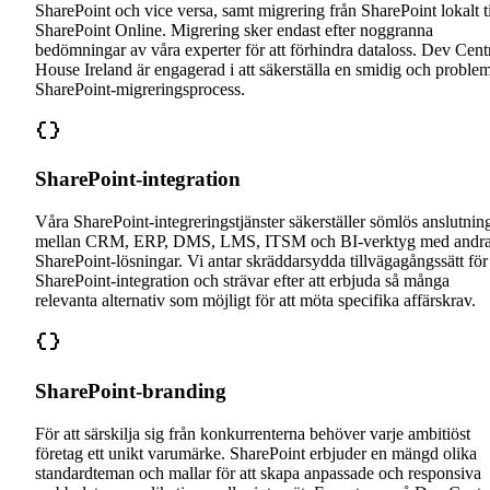
SharePoint och vice versa, samt migrering från SharePoint lokalt ti
SharePoint Online. Migrering sker endast efter noggranna
bedömningar av våra experter för att förhindra dataloss. Dev Cent
House Ireland är engagerad i att säkerställa en smidig och problem
SharePoint-migreringsprocess.
SharePoint-integration
Våra SharePoint-integreringstjänster säkerställer sömlös anslutnin
mellan CRM, ERP, DMS, LMS, ITSM och BI-verktyg med andr
SharePoint-lösningar. Vi antar skräddarsydda tillvägagångssätt för
SharePoint-integration och strävar efter att erbjuda så många
relevanta alternativ som möjligt för att möta specifika affärskrav.
SharePoint-branding
För att särskilja sig från konkurrenterna behöver varje ambitiöst
företag ett unikt varumärke. SharePoint erbjuder en mängd olika
standardteman och mallar för att skapa anpassade och responsiva