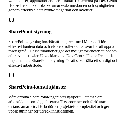
webbplatser, applikationer eller intranät. Experterna på Dev Centr
House Ireland kan öka varumärkeskännedomen och synligheten
genom effektiv SharePoint-navigering och layouter.
SharePoint-styrning
SharePoint-styrning innebär att integrera med Microsoft för att
effektivt hantera data och etablera roller och ansvar för att uppnå
företagsmål. Dessa funktioner gör det möjligt för chefer att bedöm
efterlevnadsnivåer. Utvecklarna på Dev Centre House Ireland kan
implementera SharePoint-styrning för att säkerställa ett smidigt oc
effektivt arbetsflöde.
SharePoint-konsulttjänster
Våra erfarna SharePoint-ingenjörer hjälper till att etablera
arbetsflöden som digitaliserar affärsprocesser och förbättrar
distanssamarbete. De bedömer projektets komplexitet och ger
uppskattningar för utvecklingstidslinjen.