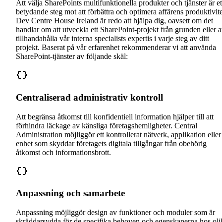
Att välja SharePoints multifunktionella produkter och tjänster är et
betydande steg mot att förbättra och optimera affärens produktivite
Dev Centre House Ireland är redo att hjälpa dig, oavsett om det
handlar om att utveckla ett SharePoint-projekt från grunden eller a
tillhandahålla vår interna specialists expertis i varje steg av ditt
projekt. Baserat på vår erfarenhet rekommenderar vi att använda
SharePoint-tjänster av följande skäl:
Centraliserad administrativ kontroll
Att begränsa åtkomst till konfidentiell information hjälper till att
förhindra läckage av känsliga företagshemligheter. Central
Administration möjliggör ett kontrollerat nätverk, applikation eller
enhet som skyddar företagets digitala tillgångar från obehörig
åtkomst och informationsbrott.
Anpassning och samarbete
Anpassning möjliggör design av funktioner och moduler som är
skräddarsydda för de specifika behoven och egenskaperna hos oli