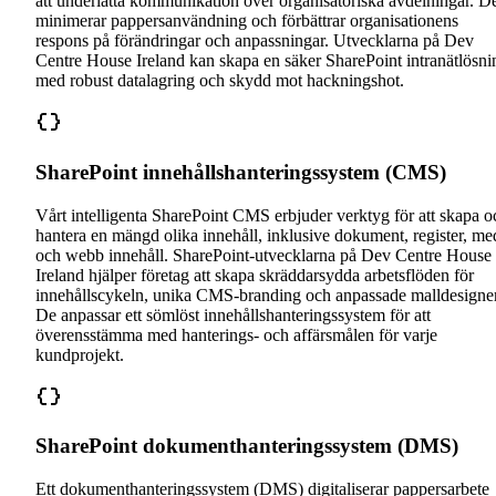
att underlätta kommunikation över organisatoriska avdelningar. D
minimerar pappersanvändning och förbättrar organisationens
respons på förändringar och anpassningar. Utvecklarna på Dev
Centre House Ireland kan skapa en säker SharePoint intranätlösni
med robust datalagring och skydd mot hackningshot.
SharePoint innehållshanteringssystem (CMS)
Vårt intelligenta SharePoint CMS erbjuder verktyg för att skapa o
hantera en mängd olika innehåll, inklusive dokument, register, me
och webb innehåll. SharePoint-utvecklarna på Dev Centre House
Ireland hjälper företag att skapa skräddarsydda arbetsflöden för
innehållscykeln, unika CMS-branding och anpassade malldesigner
De anpassar ett sömlöst innehållshanteringssystem för att
överensstämma med hanterings- och affärsmålen för varje
kundprojekt.
SharePoint dokumenthanteringssystem (DMS)
Ett dokumenthanteringssystem (DMS) digitaliserar pappersarbete