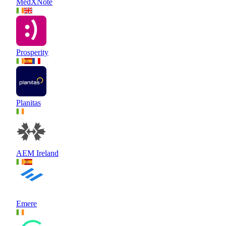
MedXNote
Prosperity
Planitas
AEM Ireland
Emere