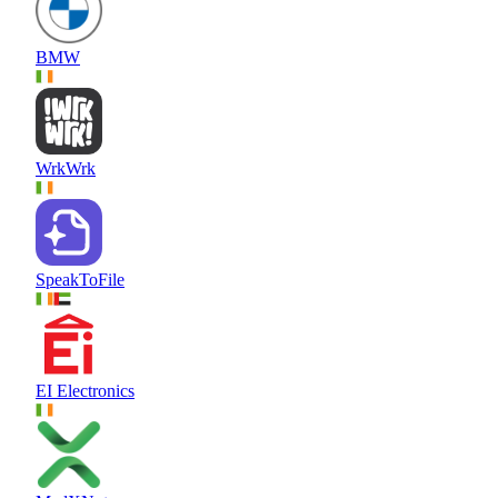
BMW
WrkWrk
SpeakToFile
EI Electronics