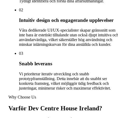
Tydligt identifiera och förstå dina affärsutmaningar.
0
2
Intuitiv design och engagerande upplevelser
Våra dedikerade UI/UX-specialister skapar gränssnitt som
inte bara är estetiskt tilltalande utan också djupt intuitiva oc
användarvänliga, vilket säkerställer hög användning och
minskar inlärningskurvan för dina anställda och kunder.
0
3
Snabb leverans
Vi prioriterar iterativ utveckling och snabb
prototypframställning. Detta innebär att du snabbt ser
konkreta framsteg, vilket möjliggör tidig feedback och
justeringar, minimerar risker och maximerar effektivitet.
Why Choose Us
Varför Dev Centre House Ireland?