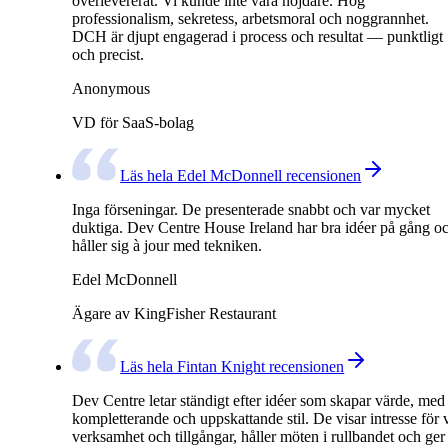
överlevererat. Vi kunde inte vara nöjdare. Hög
professionalism, sekretess, arbetsmoral och noggrannhet.
DCH är djupt engagerad i process och resultat — punktligt
och precist.
Anonymous
VD för SaaS-bolag
Läs hela Edel McDonnell recensionen
Inga förseningar. De presenterade snabbt och var mycket
duktiga. Dev Centre House Ireland har bra idéer på gång o
håller sig à jour med tekniken.
Edel McDonnell
Ägare av KingFisher Restaurant
Läs hela Fintan Knight recensionen
Dev Centre letar ständigt efter idéer som skapar värde, med
kompletterande och uppskattande stil. De visar intresse för 
verksamhet och tillgångar, håller möten i rullbandet och ger