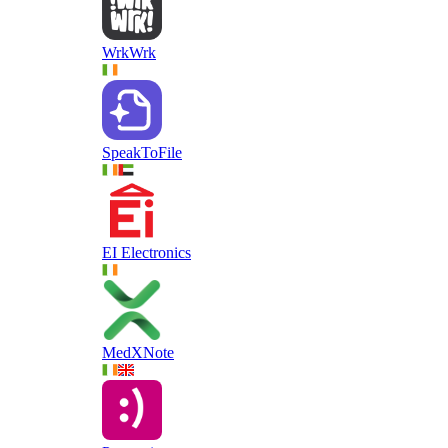
WrkWrk
SpeakToFile
EI Electronics
MedXNote