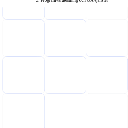
Programvarutestning och QA-tjänster