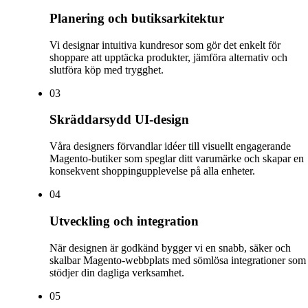
Planering och butiksarkitektur
Vi designar intuitiva kundresor som gör det enkelt för
shoppare att upptäcka produkter, jämföra alternativ och
slutföra köp med trygghet.
0
3
Skräddarsydd UI-design
Våra designers förvandlar idéer till visuellt engagerande
Magento-butiker som speglar ditt varumärke och skapar en
konsekvent shoppingupplevelse på alla enheter.
0
4
Utveckling och integration
När designen är godkänd bygger vi en snabb, säker och
skalbar Magento-webbplats med sömlösa integrationer som
stödjer din dagliga verksamhet.
0
5