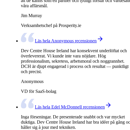
att de känns som en partner och tydligt förstår och värdesätt
våra affärsmål.
Jim Murray
Verksamhetschef på Prosperity.ie
Läs hela Anonymous recensionen
Dev Centre House Ireland har konsekvent underlöftat och
överlevererat. Vi kunde inte vara nöjdare. Hög
professionalism, sekretess, arbetsmoral och noggrannhet.
DCH är djupt engagerad i process och resultat — punktligt
och precist.
Anonymous
VD för SaaS-bolag
Läs hela Edel McDonnell recensionen
Inga förseningar. De presenterade snabbt och var mycket
duktiga. Dev Centre House Ireland har bra idéer på gång o
håller sig à jour med tekniken.