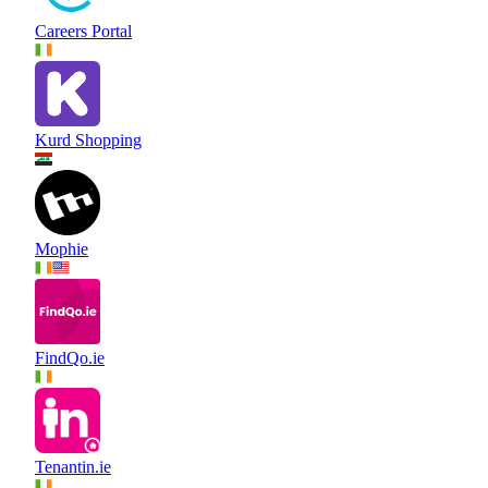
Careers Portal
Kurd Shopping
Mophie
FindQo.ie
Tenantin.ie