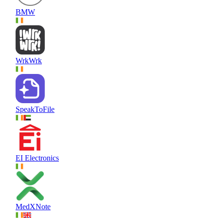
BMW
WrkWrk
SpeakToFile
EI Electronics
MedXNote