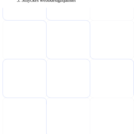
Smyckes webbdesigntjänster