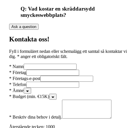
Q:
Vad kostar en skräddarsydd
smyckeswebbplats?
Ask a question
Kontakta oss!
Fyll i formuläret nedan eller schemalägg ett samtal så kontaktar vi
dig. * anger ett obligatoriskt fält.
*
Namn
*
Företag
*
Företags-e-post
*
Telefon
*
Ämne
*
Budget (min. €15K)
*
Beskriv dina behov i detalj.
Återstående tecken: 1000