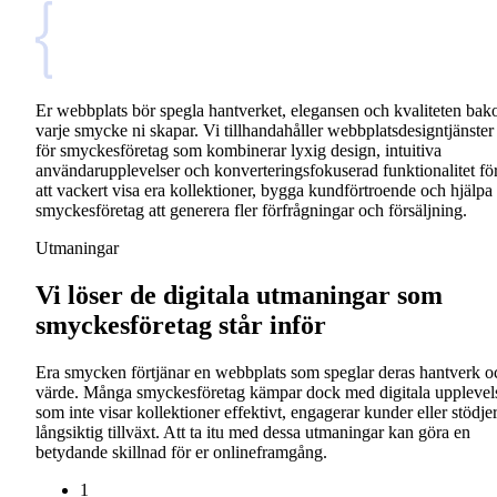
Er webbplats bör spegla hantverket, elegansen och kvaliteten ba
varje smycke ni skapar. Vi tillhandahåller webbplatsdesigntjänster
för smyckesföretag som kombinerar lyxig design, intuitiva
användarupplevelser och konverteringsfokuserad funktionalitet fö
att vackert visa era kollektioner, bygga kundförtroende och hjälpa 
smyckesföretag att generera fler förfrågningar och försäljning.
Utmaningar
Vi löser de digitala utmaningar som
smyckesföretag står inför
Era smycken förtjänar en webbplats som speglar deras hantverk o
värde. Många smyckesföretag kämpar dock med digitala upplevel
som inte visar kollektioner effektivt, engagerar kunder eller stödje
långsiktig tillväxt. Att ta itu med dessa utmaningar kan göra en
betydande skillnad för er onlineframgång.
1