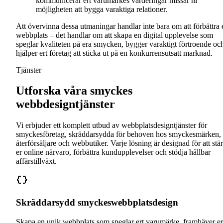
kommunicerar ert varumärkes värderingar missar ni
möjligheten att bygga varaktiga relationer.
Att övervinna dessa utmaningar handlar inte bara om att förbättra 
webbplats – det handlar om att skapa en digital upplevelse som
speglar kvaliteten på era smycken, bygger varaktigt förtroende oc
hjälper ert företag att sticka ut på en konkurrensutsatt marknad.
Tjänster
Utforska våra smyckes
webbdesigntjänster
Vi erbjuder ett komplett utbud av webbplatsdesigntjänster för
smyckesföretag, skräddarsydda för behoven hos smyckesmärken,
återförsäljare och webbutiker. Varje lösning är designad för att stä
er online närvaro, förbättra kundupplevelser och stödja hållbar
affärstillväxt.
Skräddarsydd smyckeswebbplatsdesign
Skapa en unik webbplats som speglar ert varumärke, framhäver er