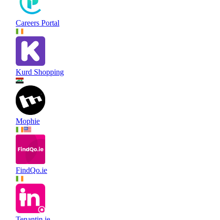
Careers Portal
Kurd Shopping
Mophie
FindQo.ie
Tenantin.ie