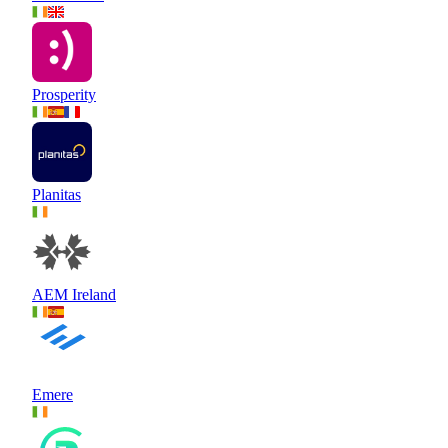
Prosperity
Planitas
AEM Ireland
Emere