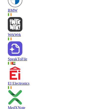
BMW
WrkWrk
SpeakToFile
EI Electronics
MedXNote