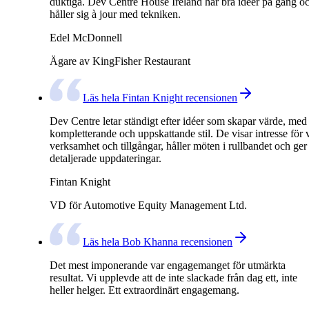
duktiga. Dev Centre House Ireland har bra idéer på gång o
håller sig à jour med tekniken.
Edel McDonnell
Ägare av KingFisher Restaurant
Läs hela Fintan Knight recensionen
Dev Centre letar ständigt efter idéer som skapar värde, med
kompletterande och uppskattande stil. De visar intresse för 
verksamhet och tillgångar, håller möten i rullbandet och ger
detaljerade uppdateringar.
Fintan Knight
VD för Automotive Equity Management Ltd.
Läs hela Bob Khanna recensionen
Det mest imponerande var engagemanget för utmärkta
resultat. Vi upplevde att de inte slackade från dag ett, inte
heller helger. Ett extraordinärt engagemang.