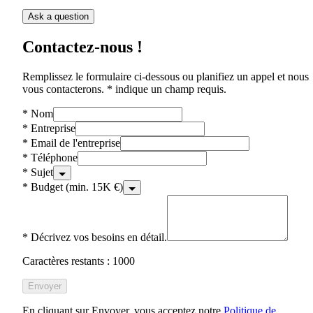
Ask a question
Contactez-nous !
Remplissez le formulaire ci-dessous ou planifiez un appel et nous
vous contacterons. * indique un champ requis.
*
Nom
*
Entreprise
*
Email de l'entreprise
*
Téléphone
*
Sujet
*
Budget (min. 15K €)
*
Décrivez vos besoins en détail.
Caractères restants : 1000
Envoyer
En cliquant sur Envoyer, vous acceptez notre
Politique de