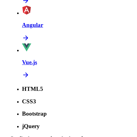
Angular
Vue.js
HTML5
CSS3
Bootstrap
jQuery