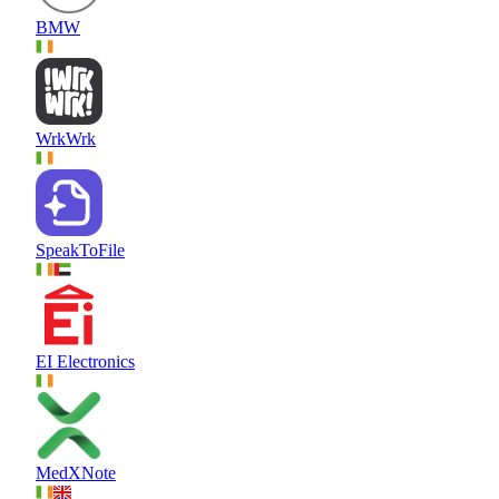
BMW
WrkWrk
SpeakToFile
EI Electronics
MedXNote