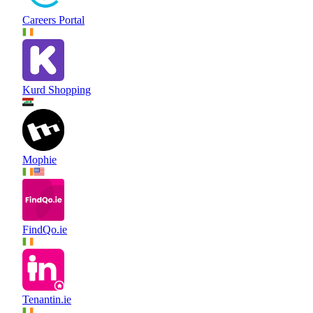
Careers Portal
Kurd Shopping
Mophie
FindQo.ie
Tenantin.ie