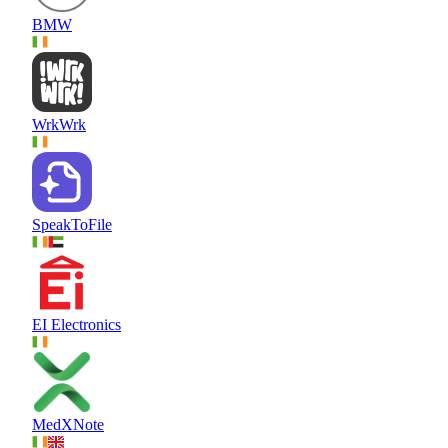
BMW
WrkWrk
SpeakToFile
EI Electronics
MedXNote