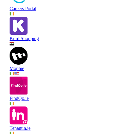
Careers Portal
Kurd Shopping
Mophie
FindQo.ie
Tenantin.ie