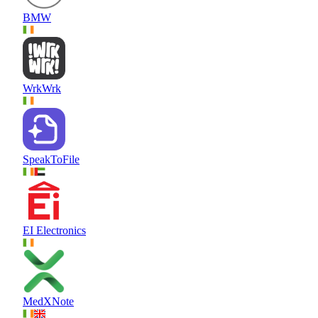
BMW
WrkWrk
SpeakToFile
EI Electronics
MedXNote