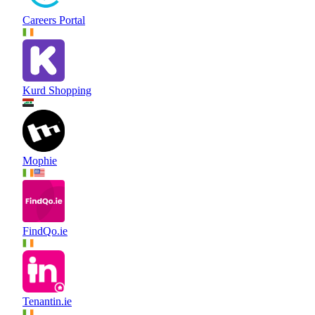
Careers Portal
Kurd Shopping
Mophie
FindQo.ie
Tenantin.ie