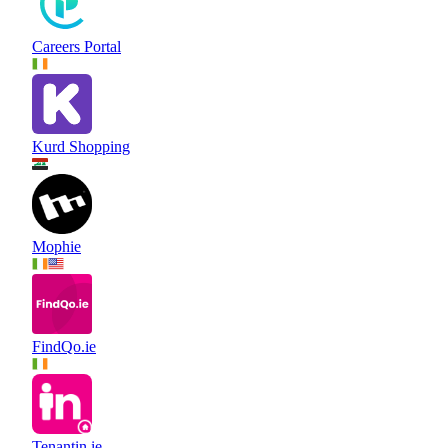
Careers Portal
Kurd Shopping
Mophie
FindQo.ie
Tenantin.ie