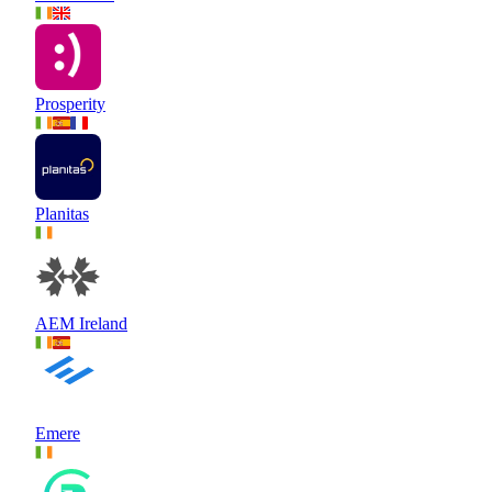
Prosperity
Planitas
AEM Ireland
Emere