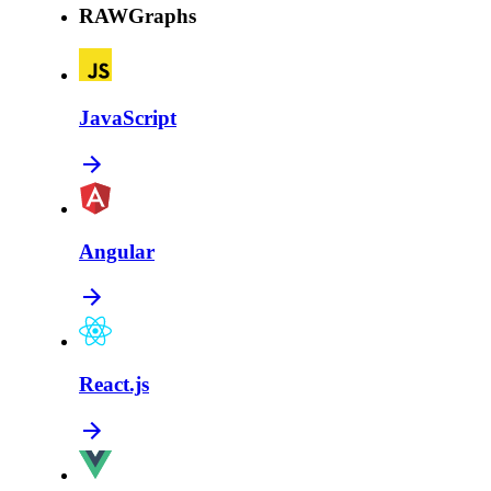
RAWGraphs
JavaScript
Angular
React.js