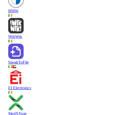
BMW
WrkWrk
SpeakToFile
EI Electronics
MedXNote